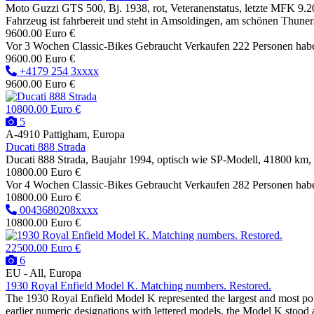
Moto Guzzi GTS 500, Bj. 1938, rot, Veteranenstatus, letzte MFK 9.20
Fahrzeug ist fahrbereit und steht in Amsoldingen, am schönen Thunerse
9600.00 Euro €
Vor 3 Wochen
Classic-Bikes
Gebraucht
Verkaufen
222 Personen hab
9600.00 Euro €
+4179 254 3xxxx
9600.00 Euro €
10800.00 Euro €
5
A-4910 Pattigham, Europa
Ducati 888 Strada
Ducati 888 Strada, Baujahr 1994, optisch wie SP-Modell, 41800 km
10800.00 Euro €
Vor 4 Wochen
Classic-Bikes
Gebraucht
Verkaufen
282 Personen hab
10800.00 Euro €
0043680208xxxx
10800.00 Euro €
22500.00 Euro €
6
EU - All, Europa
1930 Royal Enfield Model K. Matching numbers. Restored.
The 1930 Royal Enfield Model K represented the largest and most powe
earlier numeric designations with lettered models, the Model K stood a