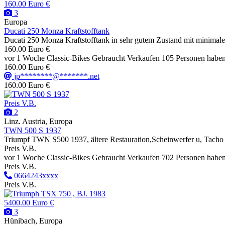
160.00 Euro €
3
Europa
Ducati 250 Monza Kraftstofftank
Ducati 250 Monza Kraftstofftank in sehr gutem Zustand mit minimaler
160.00 Euro €
vor 1 Woche
Classic-Bikes
Gebraucht
Verkaufen
105 Personen haben
160.00 Euro €
jp********@*******.net
160.00 Euro €
Preis V.B.
2
Linz. Austria, Europa
TWN 500 S 1937
Triumpf TWN S500 1937, ältere Restauration,Scheinwerfer u, Tacho 
Preis V.B.
vor 1 Woche
Classic-Bikes
Gebraucht
Verkaufen
702 Personen haben
Preis V.B.
0664243xxxx
Preis V.B.
5400.00 Euro €
3
Hünibach, Europa