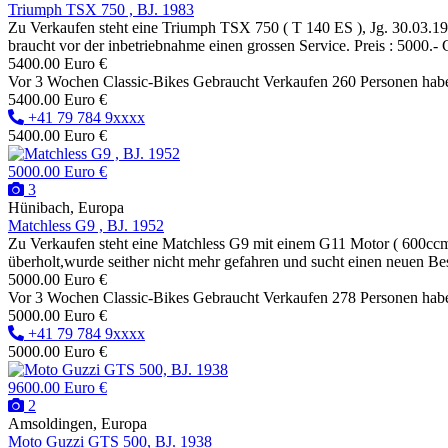
Triumph TSX 750 , BJ. 1983
Zu Verkaufen steht eine Triumph TSX 750 ( T 140 ES ), Jg. 30.03.19
braucht vor der inbetriebnahme einen grossen Service. Preis : 5000.
5400.00 Euro €
Vor 3 Wochen
Classic-Bikes
Gebraucht
Verkaufen
260 Personen hab
5400.00 Euro €
+41 79 784 9xxxx
5400.00 Euro €
5000.00 Euro €
3
Hünibach, Europa
Matchless G9 , BJ. 1952
Zu Verkaufen steht eine Matchless G9 mit einem G11 Motor ( 600ccm
überholt,wurde seither nicht mehr gefahren und sucht einen neuen Bes
5000.00 Euro €
Vor 3 Wochen
Classic-Bikes
Gebraucht
Verkaufen
278 Personen hab
5000.00 Euro €
+41 79 784 9xxxx
5000.00 Euro €
9600.00 Euro €
2
Amsoldingen, Europa
Moto Guzzi GTS 500, BJ. 1938