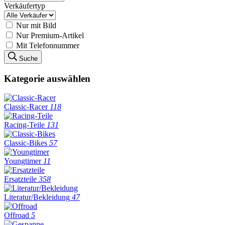
Verkäufertyp
Nur mit Bild
Nur Premium-Artikel
Mit Telefonnummer
Suche
Kategorie auswählen
Classic-Racer
118
Racing-Teile
131
Classic-Bikes
57
Youngtimer
11
Ersatzteile
358
Literatur/Bekleidung
47
Offroad
5