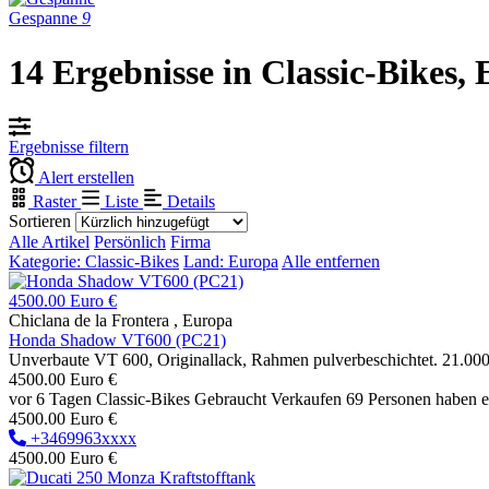
Gespanne
9
14 Ergebnisse in Classic-Bikes,
Ergebnisse filtern
Alert erstellen
Raster
Liste
Details
Sortieren
Alle Artikel
Persönlich
Firma
Kategorie: Classic-Bikes
Land: Europa
Alle entfernen
4500.00 Euro €
Chiclana de la Frontera , Europa
Honda Shadow VT600 (PC21)
Unverbaute VT 600, Originallack, Rahmen pulverbeschichtet. 21.00
4500.00 Euro €
vor 6 Tagen
Classic-Bikes
Gebraucht
Verkaufen
69 Personen haben e
4500.00 Euro €
+3469963xxxx
4500.00 Euro €