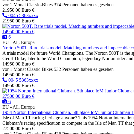
vor 1 Monat
Classic-Bikes
374 Personen haben es gesehen
21950.00 Euro €
0045 5363xxxx
21950.00 Euro €
14950.00 Euro €
6
EU - All, Europa
Norton 500T. Rare trials model. Matching numbers and impeccable co
A trials model for future World Champions. The Norton 500T is the s
Geoff Duke, later to be World Champion, legendary Norton rider and O
14950.00 Euro €
vor 1 Monat
Classic-Bikes
532 Personen haben es gesehen
14950.00 Euro €
0045 5363xxxx
14950.00 Euro €
27500.00 Euro €
6
EU - All, Europa
1954 Norton International Clubman. 5th place IoM Junior Clubman 
Isle of Man TT racing heritage anyone? This 1954 Norton International
Clubman’s racing specification to compete in the Isle of Man TT that
27500.00 Euro €
vor 1 Monat
Classic-Bikes
438 Personen haben es gesehen