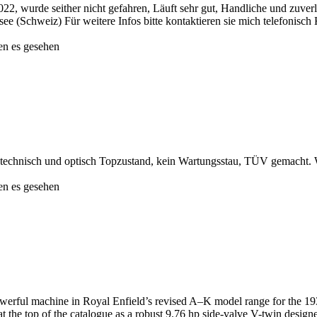
22, wurde seither nicht gefahren, Läuft sehr gut, Handliche und zuve
e (Schweiz) Für weitere Infos bitte kontaktieren sie mich telefonisch 
en es gesehen
, technisch und optisch Topzustand, kein Wartungsstau, TÜV gemacht
en es gesehen
rful machine in Royal Enfield’s revised A–K model range for the 1930 
t the top of the catalogue as a robust 9.76 hp side-valve V-twin designe