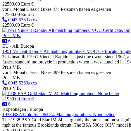
22500.00 Euro €
vor 1 Monat
Classic-Bikes
474 Personen haben es gesehen
22500.00 Euro €
0045 5363xxxx
22500.00 Euro €
Preis V.B.
6
EU - All, Europa
1951 Vincent Rapide. All matching numbers. VOC Certificate. Singl
This beautiful 1951 Vincent Rapide has just one owner since 1962, a 
fastest standard motorcycle in production when it was launched in 194
Preis V.B.
vor 1 Monat
Classic-Bikes
499 Personen haben es gesehen
Preis V.B.
0045 5363xxxx
Preis V.B.
21950.00 Euro €
6
Kopenhagen , Europa
1938 BSA Gold Star JM 24. Matching numbers. None better
The 1938 BSA Gold Star JM 24 is arguably the rarest and most signifi
mph at the famous Brooklands circuit. The BSA 500cc OHV model had d
21950.00 Euro €