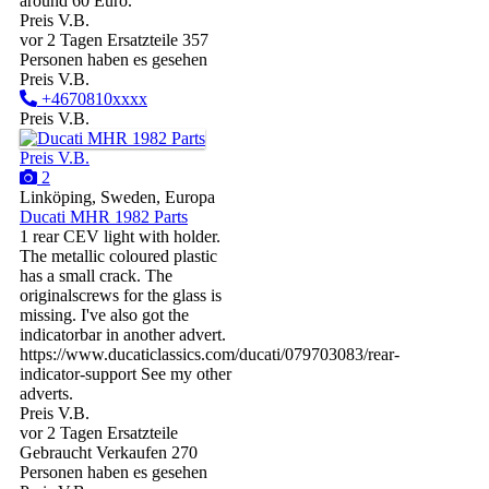
around 60 Euro.
Preis V.B.
vor 2 Tagen
Ersatzteile
357
Personen haben es gesehen
Preis V.B.
+4670810xxxx
Preis V.B.
Preis V.B.
2
Linköping, Sweden, Europa
Ducati MHR 1982 Parts
1 rear CEV light with holder.
The metallic coloured plastic
has a small crack. The
originalscrews for the glass is
missing. I've also got the
indicatorbar in another advert.
https://www.ducaticlassics.com/ducati/079703083/rear-
indicator-support See my other
adverts.
Preis V.B.
vor 2 Tagen
Ersatzteile
Gebraucht
Verkaufen
270
Personen haben es gesehen