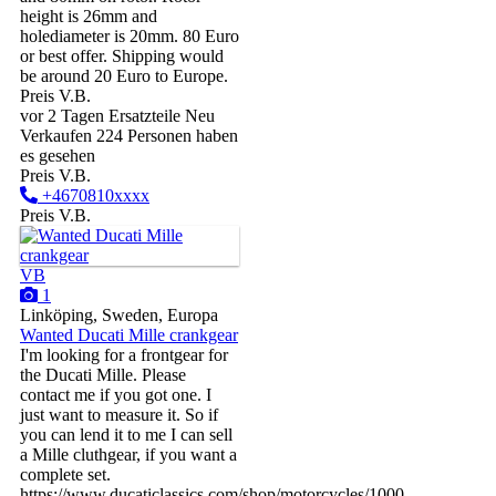
height is 26mm and
holediameter is 20mm. 80 Euro
or best offer. Shipping would
be around 20 Euro to Europe.
Preis V.B.
vor 2 Tagen
Ersatzteile
Neu
Verkaufen
224 Personen haben
es gesehen
Preis V.B.
+4670810xxxx
Preis V.B.
VB
1
Linköping, Sweden, Europa
Wanted Ducati Mille crankgear
I'm looking for a frontgear for
the Ducati Mille. Please
contact me if you got one. I
just want to measure it. So if
you can lend it to me I can sell
a Mille cluthgear, if you want a
complete set.
https://www.ducaticlassics.com/shop/motorcycles/1000-