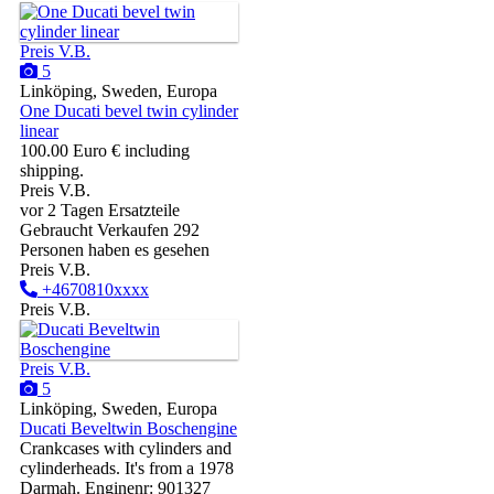
Preis V.B.
5
Linköping, Sweden, Europa
One Ducati bevel twin cylinder
linear
100.00 Euro € including
shipping.
Preis V.B.
vor 2 Tagen
Ersatzteile
Gebraucht
Verkaufen
292
Personen haben es gesehen
Preis V.B.
+4670810xxxx
Preis V.B.
Preis V.B.
5
Linköping, Sweden, Europa
Ducati Beveltwin Boschengine
Crankcases with cylinders and
cylinderheads. It's from a 1978
Darmah. Enginenr: 901327