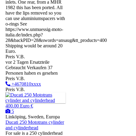
inlets. One rear, from a MHR
1982 this has been ported. All
have the lips removed so you
can use aluminiumspacers with
o-rings See
https://www.unmuessig-moto-
italia.de/index.php?
28&backPID=28&swords=ansaug&tt_products=400
Shipping would be around 20
Euro.
Preis V.B.
vor 2 Tagen
Ersatzteile
Gebraucht
Verkaufen
37
Personen haben es gesehen
Preis V.B.
+4670810xxxx
Preis V.B.
400.00 Euro €
5
Linköping, Sweden, Europa
Ducati 250 Mototrans cylinder
and cylinderhead
For sale is a 250 cylinderhead