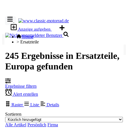
Anzeige aufgeben
Home
>
Ersatzteile
245 Ergebnisse in Ersatzteile,
Europa gefunden
Ergebnisse filtern
Alert erstellen
Raster
Liste
Details
Sortieren
Alle Artikel
Persönlich
Firma