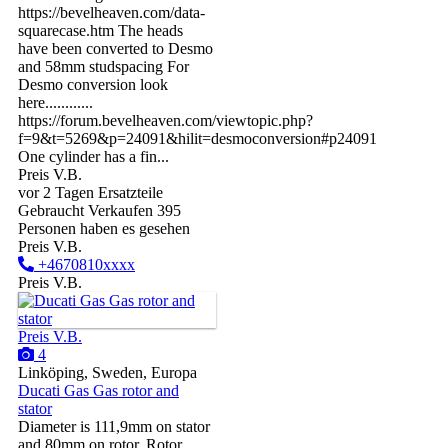
https://bevelheaven.com/data-
squarecase.htm The heads
have been converted to Desmo
and 58mm studspacing For
Desmo conversion look
here............
https://forum.bevelheaven.com/viewtopic.php?
f=9&t=5269&p=24091&hilit=desmoconversion#p24091
One cylinder has a fin...
Preis V.B.
vor 2 Tagen
Ersatzteile
Gebraucht
Verkaufen
395
Personen haben es gesehen
Preis V.B.
+4670810xxxx
Preis V.B.
Preis V.B.
4
Linköping, Sweden, Europa
Ducati Gas Gas rotor and
stator
Diameter is 111,9mm on stator
and 80mm on rotor. Rotor