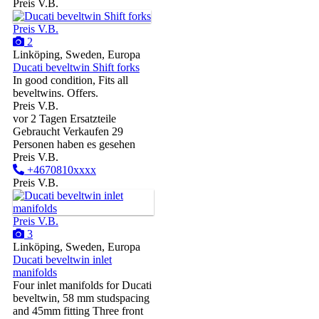
Preis V.B.
Preis V.B.
2
Linköping, Sweden, Europa
Ducati beveltwin Shift forks
In good condition, Fits all
beveltwins. Offers.
Preis V.B.
vor 2 Tagen
Ersatzteile
Gebraucht
Verkaufen
29
Personen haben es gesehen
Preis V.B.
+4670810xxxx
Preis V.B.
Preis V.B.
3
Linköping, Sweden, Europa
Ducati beveltwin inlet
manifolds
Four inlet manifolds for Ducati
beveltwin, 58 mm studspacing
and 45mm fitting Three front