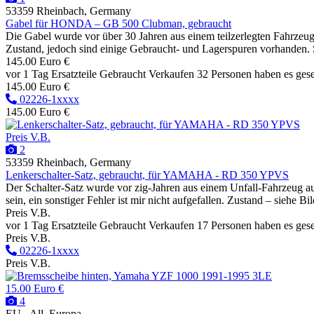
53359 Rheinbach, Germany
Gabel für HONDA – GB 500 Clubman, gebraucht
Die Gabel wurde vor über 30 Jahren aus einem teilzerlegten Fahrzeug
Zustand, jedoch sind einige Gebraucht- und Lagerspuren vorhanden. Sol
145.00 Euro €
vor 1 Tag
Ersatzteile
Gebraucht
Verkaufen
32 Personen haben es ges
145.00 Euro €
02226-1xxxx
145.00 Euro €
Preis V.B.
2
53359 Rheinbach, Germany
Lenkerschalter-Satz, gebraucht, für YAMAHA - RD 350 YPVS
Der Schalter-Satz wurde vor zig-Jahren aus einem Unfall-Fahrzeug au
sein, ein sonstiger Fehler ist mir nicht aufgefallen. Zustand – siehe Bil
Preis V.B.
vor 1 Tag
Ersatzteile
Gebraucht
Verkaufen
17 Personen haben es ges
Preis V.B.
02226-1xxxx
Preis V.B.
15.00 Euro €
4
EU - All, Europa