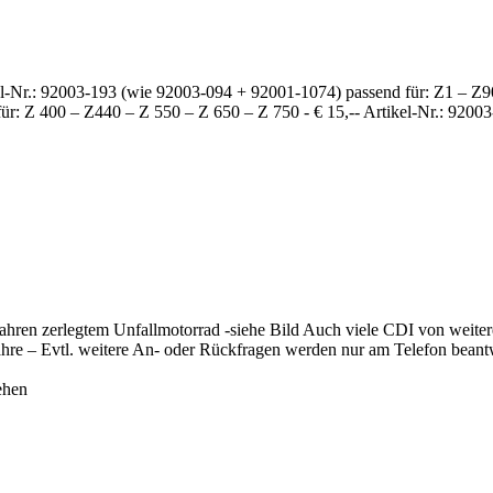
el-Nr.: 92003-193 (wie 92003-094 + 92001-1074) passend für: Z1 
r: Z 400 – Z440 – Z 550 – Z 650 – Z 750 - € 15,-- Artikel-Nr.: 92003-
hren zerlegtem Unfallmotorrad -siehe Bild Auch viele CDI von weite
 Jahre – Evtl. weitere An- oder Rückfragen werden nur am Telefon bean
ehen