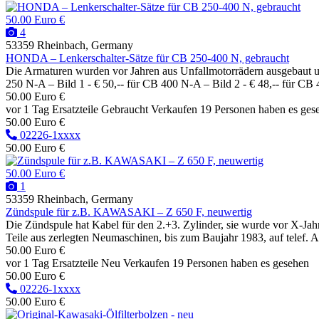
50.00 Euro €
4
53359 Rheinbach, Germany
HONDA – Lenkerschalter-Sätze für CB 250-400 N, gebraucht
Die Armaturen wurden vor Jahren aus Unfallmotorrädern ausgebaut und
250 N-A – Bild 1 - € 50,-- für CB 400 N-A – Bild 2 - € 48,-- für CB 4
50.00 Euro €
vor 1 Tag
Ersatzteile
Gebraucht
Verkaufen
19 Personen haben es ges
50.00 Euro €
02226-1xxxx
50.00 Euro €
50.00 Euro €
1
53359 Rheinbach, Germany
Zündspule für z.B. KAWASAKI – Z 650 F, neuwertig
Die Zündspule hat Kabel für den 2.+3. Zylinder, sie wurde vor X-J
Teile aus zerlegten Neumaschinen, bis zum Baujahr 1983, auf telef. 
50.00 Euro €
vor 1 Tag
Ersatzteile
Neu
Verkaufen
19 Personen haben es gesehen
50.00 Euro €
02226-1xxxx
50.00 Euro €