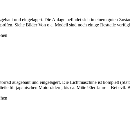
gebaut und eingelagert. Die Anlage befindet sich in einem guten Zust
fen. Siehe Bilder Von o.a. Modell sind noch einige Restteile verfügbar
ehen
rad ausgebaut und eingelagert. Die Lichtmaschine ist komplett (Stator 
ile für japanischen Motorrädern, bis ca. Mitte 90er Jahre – Bei evtl. Be
ehen