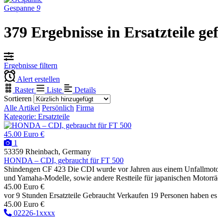
Gespanne
9
379 Ergebnisse in Ersatzteile g
Ergebnisse filtern
Alert erstellen
Raster
Liste
Details
Sortieren
Alle Artikel
Persönlich
Firma
Kategorie: Ersatzteile
45.00 Euro €
1
53359 Rheinbach, Germany
HONDA – CDI, gebraucht für FT 500
Shindengen CF 423 Die CDI wurde vor Jahren aus einem Unfallmotorra
und Yamaha-Modelle, sowie andere Restteile für japanischen Motorräd
45.00 Euro €
vor 9 Stunden
Ersatzteile
Gebraucht
Verkaufen
19 Personen haben es
45.00 Euro €
02226-1xxxx