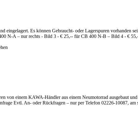
 eingelagert. Es können Gebraucht- oder Lagerspuren vorhanden sein, s
00 N-A – nur rechts - Bild 3 - € 25,-- für CB 400 N-B – Bild 4 - € 55,-
ehen
ahren von einem KAWA-Händler aus einem Neumotorrad ausgebaut und n
Anfrage Evtl. An- oder Rückfragen – nur per Telefon 02226-10087, am 