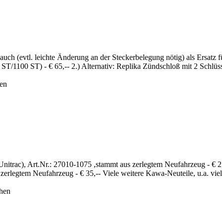
auch (evtl. leichte Änderung an der Steckerbelegung nötig) als Ersatz
00 ST) - € 65,-- 2.) Alternativ: Replika Zündschloß mit 2 Schlüssel
hen
Unitrac), Art.Nr.: 27010-1075 ,stammt aus zerlegtem Neufahrzeug - € 2
zerlegtem Neufahrzeug - € 35,-- Viele weitere Kawa-Neuteile, u.a. viele
ehen