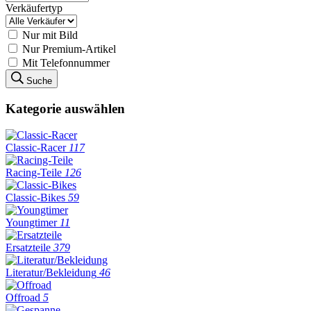
Verkäufertyp
Nur mit Bild
Nur Premium-Artikel
Mit Telefonnummer
Suche
Kategorie auswählen
Classic-Racer
117
Racing-Teile
126
Classic-Bikes
59
Youngtimer
11
Ersatzteile
379
Literatur/Bekleidung
46
Offroad
5