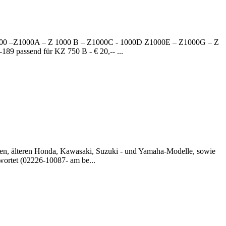
– Z900 –Z1000A – Z 1000 B – Z1000C - 1000D Z1000E – Z1000G – Z
189 passend für KZ 750 B - € 20,-- ...
ren, älteren Honda, Kawasaki, Suzuki - und Yamaha-Modelle, sowie
twortet (02226-10087- am be...