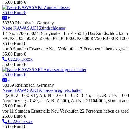
45.00 Euro €
35.00 Euro €
6
53359 Rheinbach, Germany
Neue KAWASAKI Zündschlösser
1.) Nr.: 27005-5024. (Originalteil für Z 750 L) Das Zündschloß kann 
F/GPz 500/550/KZ 550/650/750/1100/GPz 600 R/750 R/900 R 1000 ST/11
35.00 Euro €
vor 9 Stunden
Ersatzteile
Neu
Verkaufen
17 Personen haben es gese
35.00 Euro €
02226-1xxxx
35.00 Euro €
25.00 Euro €
4
53359 Rheinbach, Germany
Neue KAWASAKI Anlassermagnetschalter
– (z.B. Z 1000 ST), Art.-Nr.: 27010-1023 - € 45,-- –( z.B. GPz 1100 
Neufahrzeug - € 40,-- – (z.B. Z 500), Art.Nr.: 21164-005, stammt aus 
25.00 Euro €
vor 11 Stunden
Ersatzteile
Neu
Verkaufen
22 Personen haben es ges
25.00 Euro €
02226-1xxxx
25.00 Euro €