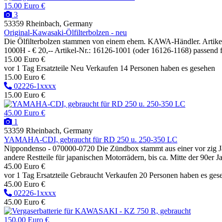
15.00 Euro €
3
53359 Rheinbach, Germany
Original-Kawasaki-Ölfilterbolzen - neu
Die Ölfilterbolzen stammen von einem ehem. KAWA-Händler. Artik
1000H - € 20,-- Artikel-Nr.: 16126-1001 (oder 16126-1168) passend fü
15.00 Euro €
vor 1 Tag
Ersatzteile
Neu
Verkaufen
14 Personen haben es gesehen
15.00 Euro €
02226-1xxxx
15.00 Euro €
45.00 Euro €
1
53359 Rheinbach, Germany
YAMAHA-CDI, gebraucht für RD 250 u. 250-350 LC
Nippondenso - 070000-0720 Die Zündbox stammt aus einer vor zig Ja
andere Restteile für japanischen Motorrädern, bis ca. Mitte der 90er
45.00 Euro €
vor 1 Tag
Ersatzteile
Gebraucht
Verkaufen
20 Personen haben es ges
45.00 Euro €
02226-1xxxx
45.00 Euro €
150.00 Euro €