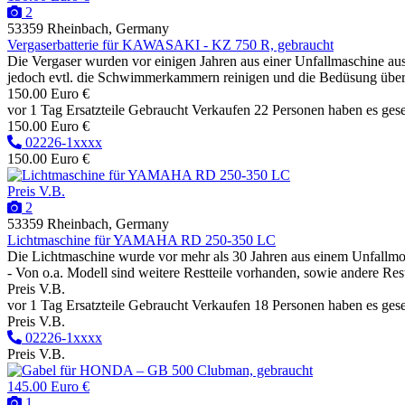
2
53359 Rheinbach, Germany
Vergaserbatterie für KAWASAKI - KZ 750 R, gebraucht
Die Vergaser wurden vor einigen Jahren aus einer Unfallmaschine aus
jedoch evtl. die Schwimmerkammern reinigen und die Bedüsung überprü
150.00 Euro €
vor 1 Tag
Ersatzteile
Gebraucht
Verkaufen
22 Personen haben es ges
150.00 Euro €
02226-1xxxx
150.00 Euro €
Preis V.B.
2
53359 Rheinbach, Germany
Lichtmaschine für YAMAHA RD 250-350 LC
Die Lichtmaschine wurde vor mehr als 30 Jahren aus einem Unfallmotor
- Von o.a. Modell sind weitere Restteile vorhanden, sowie andere Restte
Preis V.B.
vor 1 Tag
Ersatzteile
Gebraucht
Verkaufen
18 Personen haben es ges
Preis V.B.
02226-1xxxx
Preis V.B.
145.00 Euro €
1