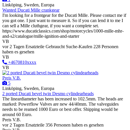
Linköping, Sweden, Europa
Wanted Ducati Mille crankgear
I'm looking for a frontgear for the Ducati Mille. Please contact me if
you got one. I just want to measure it. So if you can lend it to me I
can sell a Mille cluthgear, if you want a complete set.
https://www.ducaticlassics.com/shop/motorcycles/1000-mille-mhr-
and-s2/catalogue/mille-ignition-and-starter
VB
vor 2 Tagen
Ersatzteile
Gebraucht
Suche-Kaufen
228 Personen
haben es gesehen
VB
+4670810xxxx
VB
Preis V.B.
5
Linköping, Sweden, Europa
2 ported Ducati bevel twin Desmo cylindearheads
The lineardiameter has been increased to 102.5mm. The heads are
marked: Powerflow Valves are new 44/40mm. The valveguides
needs to be reamed 1000 Euro or best offer. Shipping would be
around 60 Euro.
Preis V.B.
vor 2 Tagen
Ersatzteile
356 Personen haben es gesehen