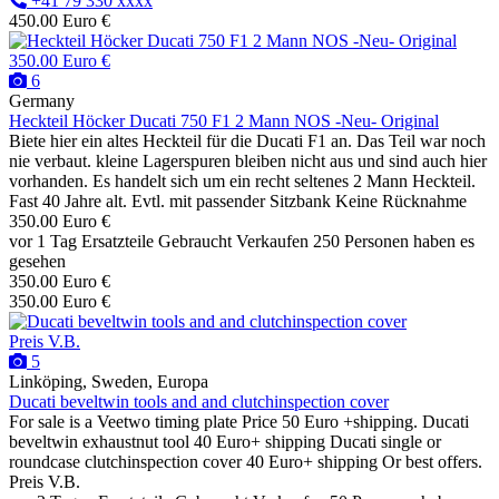
+41 79 330 xxxx
450.00 Euro €
350.00 Euro €
6
Germany
Heckteil Höcker Ducati 750 F1 2 Mann NOS -Neu- Original
Biete hier ein altes Heckteil für die Ducati F1 an. Das Teil war noch
nie verbaut. kleine Lagerspuren bleiben nicht aus und sind auch hier
vorhanden. Es handelt sich um ein recht seltenes 2 Mann Heckteil.
Fast 40 Jahre alt. Evtl. mit passender Sitzbank Keine Rücknahme
350.00 Euro €
vor 1 Tag
Ersatzteile
Gebraucht
Verkaufen
250 Personen haben es
gesehen
350.00 Euro €
350.00 Euro €
Preis V.B.
5
Linköping, Sweden, Europa
Ducati beveltwin tools and and clutchinspection cover
For sale is a Veetwo timing plate Price 50 Euro +shipping. Ducati
beveltwin exhaustnut tool 40 Euro+ shipping Ducati single or
roundcase clutchinspection cover 40 Euro+ shipping Or best offers.
Preis V.B.