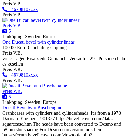
Preis V.B.
+4670810xxxx
Preis V.B.
Preis V.B.
5
Linköping, Sweden, Europa
One Ducati bevel twin cylinder linear
100.00 Euro € including shipping.
Preis V.B.
vor 2 Tagen
Ersatzteile
Gebraucht
Verkaufen
291 Personen haben
es gesehen
Preis V.B.
+4670810xxxx
Preis V.B.
Preis V.B.
5
Linköping, Sweden, Europa
Ducati Beveltwin Boschengine
Crankcases with cylinders and cylinderheads. It's from a 1978
Darmah. Enginenr: 901327 https://bevelheaven.com/data-
squarecase.htm The heads have been converted to Desmo and
58mm studspacing For Desmo conversion look here............
https://forum.bevelheaven.com/viewtopic.php?