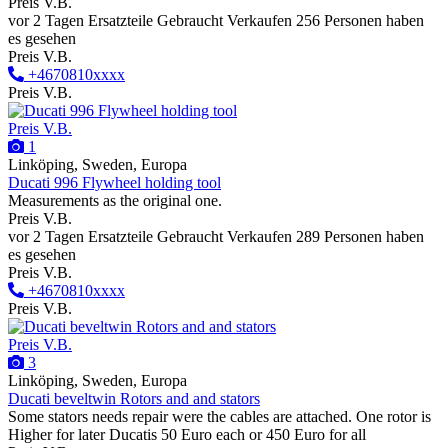
Preis V.B.
vor 2 Tagen
Ersatzteile
Gebraucht
Verkaufen
256 Personen haben
es gesehen
Preis V.B.
+4670810xxxx
Preis V.B.
Preis V.B.
1
Linköping, Sweden, Europa
Ducati 996 Flywheel holding tool
Measurements as the original one.
Preis V.B.
vor 2 Tagen
Ersatzteile
Gebraucht
Verkaufen
289 Personen haben
es gesehen
Preis V.B.
+4670810xxxx
Preis V.B.
Preis V.B.
3
Linköping, Sweden, Europa
Ducati beveltwin Rotors and and stators
Some stators needs repair were the cables are attached. One rotor is
Higher for later Ducatis 50 Euro each or 450 Euro for all