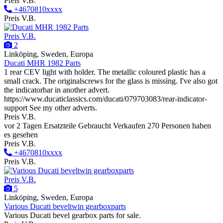
Preis V.B.
+4670810xxxx
Preis V.B.
Preis V.B.
2
Linköping, Sweden, Europa
Ducati MHR 1982 Parts
1 rear CEV light with holder. The metallic coloured plastic has a
small crack. The originalscrews for the glass is missing. I've also got
the indicatorbar in another advert.
https://www.ducaticlassics.com/ducati/079703083/rear-indicator-
support See my other adverts.
Preis V.B.
vor 2 Tagen
Ersatzteile
Gebraucht
Verkaufen
270 Personen haben
es gesehen
Preis V.B.
+4670810xxxx
Preis V.B.
Preis V.B.
5
Linköping, Sweden, Europa
Various Ducati beveltwin gearboxparts
Various Ducati bevel gearbox parts for sale.