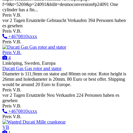
f=9&t=5269&p=24091&hilit=desmoconversion#p24091 One
cylinder has a fin...
Preis V.B.
vor 2 Tagen
Ersatzteile
Gebraucht
Verkaufen
394 Personen haben
es gesehen
Preis V.B.
+4670810xxxx
Preis V.B.
Preis V.B.
4
Linköping, Sweden, Europa
Ducati Gas Gas rotor and stator
Diameter is 111,9mm on stator and 80mm on rotor. Rotor height is
26mm and holediameter is 20mm. 80 Euro or best offer. Shipping
would be around 20 Euro to Europe.
Preis V.B.
vor 2 Tagen
Ersatzteile
Neu
Verkaufen
224 Personen haben es
gesehen
Preis V.B.
+4670810xxxx
Preis V.B.
VB
1