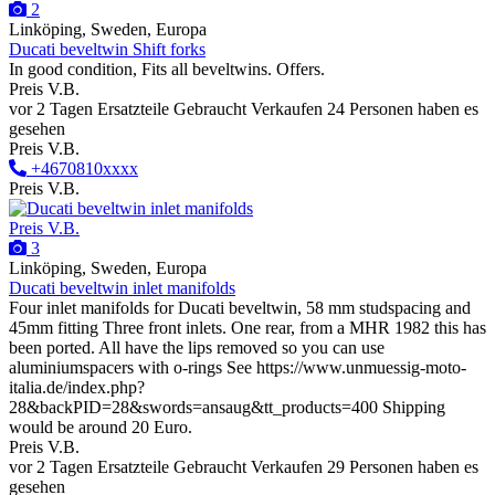
2
Linköping, Sweden, Europa
Ducati beveltwin Shift forks
In good condition, Fits all beveltwins. Offers.
Preis V.B.
vor 2 Tagen
Ersatzteile
Gebraucht
Verkaufen
24 Personen haben es
gesehen
Preis V.B.
+4670810xxxx
Preis V.B.
Preis V.B.
3
Linköping, Sweden, Europa
Ducati beveltwin inlet manifolds
Four inlet manifolds for Ducati beveltwin, 58 mm studspacing and
45mm fitting Three front inlets. One rear, from a MHR 1982 this has
been ported. All have the lips removed so you can use
aluminiumspacers with o-rings See https://www.unmuessig-moto-
italia.de/index.php?
28&backPID=28&swords=ansaug&tt_products=400 Shipping
would be around 20 Euro.
Preis V.B.
vor 2 Tagen
Ersatzteile
Gebraucht
Verkaufen
29 Personen haben es
gesehen