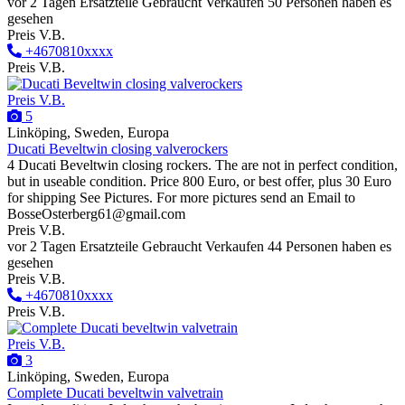
vor 2 Tagen
Ersatzteile
Gebraucht
Verkaufen
50 Personen haben es
gesehen
Preis V.B.
+4670810xxxx
Preis V.B.
Preis V.B.
5
Linköping, Sweden, Europa
Ducati Beveltwin closing valverockers
4 Ducati Beveltwin closing rockers. The are not in perfect condition,
but in useable condition. Price 800 Euro, or best offer, plus 30 Euro
for shipping See Pictures. For more pictures send an Email to
BosseOsterberg61@gmail.com
Preis V.B.
vor 2 Tagen
Ersatzteile
Gebraucht
Verkaufen
44 Personen haben es
gesehen
Preis V.B.
+4670810xxxx
Preis V.B.
Preis V.B.
3
Linköping, Sweden, Europa
Complete Ducati beveltwin valvetrain