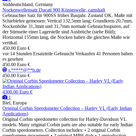
Süddeutschland, Germany
Nockenwellensatz Ducati 900 Königswelle, camshaft
Gebrauchter Satz für 900SS frühes Baujahr. Zustand OK. Maße mit
Schieblehre gemessen: Vertical 132,5mm lang; Grundkreis 20,7mm,
Nockenhöhe 31,3mm und 31,7mm normale Gebrauchsspuren, auf
der Stirnseite einer Lagerstelle sind Ausbrüche (siehe Bild);
Horizontal 155mm lang, die Nocken haben die gleichen Maße wie
vertikal.
450.00 Euro €
vor 14 Stunden
Ersatzteile
Gebraucht
Verkaufen
41 Personen haben
es gesehen
450.00 Euro €
r.*****@**b.de
450.00 Euro €
4300.00 Euro €
1
Biel, Europa
Original Corbin Speedometer Collection – Harley VL (Early Indian
Applications)
Original Corbin speedometer collection for Harley-Davidson VL
models. Many original Corbin parts are also suitable for early Indian
Corbin speedometers. Collection includes: • 2 original Corbin
speedometer movements • 2 original MPH dials • 1 reproduction