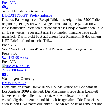
Preis V.B.
2
52525 Heinsberg, Germany
DUCATI 750GT -Projektaufgabe-
Das o.a. Fahrzeug ist ein Beispielbild….es zeigt meine 750GT die
regelmäßig eingesetzt wird. Wegen Projektaufgabe (zu Alt für zu
viele Baustellen) biete ich hier die für dieses Projekt vorhanden Teile
an. Es ist vieles ( aber nicht alles) vorhanden, manche Teile auch
mehrfach. Das Projekt baut auf einem 72er Rahmen mit deutschem
KFZ-Brief auf und manche Teil...
Preis V.B.
Vor 2 Wochen
Classic-Bikes
314 Personen haben es gesehen
Preis V.B.
0173 380xxxx
Preis V.B.
27500.00 Euro €
6
Wathlingen, Germany
BMW R69S US
Biete eine originale BMW R69S US. Sie wurde bei Bonhams in
Los Angeles 2009 ersteigert. Die Maschine wurde dann komplett
teilweise mit Neuteilen restauriert. Alle Arbeitsschritte sind
vollständig dokumentiert und bildlich festgehalten. Die Historie ist
auch in den USA nachvollziehbar. Die Maschine ist angemeldet und