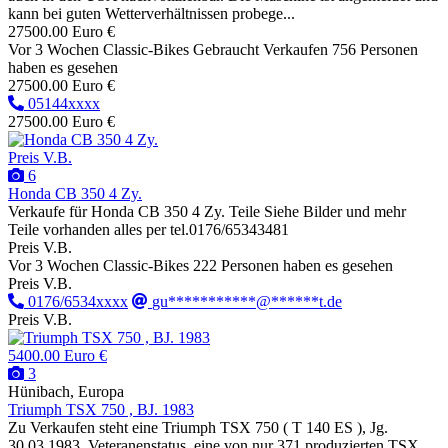
kann bei guten Wetterverhältnissen probege...
27500.00 Euro €
Vor 3 Wochen
Classic-Bikes
Gebraucht
Verkaufen
756 Personen
haben es gesehen
27500.00 Euro €
05144xxxx
27500.00 Euro €
Preis V.B.
6
Honda CB 350 4 Zy.
Verkaufe für Honda CB 350 4 Zy. Teile Siehe Bilder und mehr
Teile vorhanden alles per tel.0176/65343481
Preis V.B.
Vor 3 Wochen
Classic-Bikes
222 Personen haben es gesehen
Preis V.B.
0176/6534xxxx
gu***********@******t.de
Preis V.B.
5400.00 Euro €
3
Hünibach, Europa
Triumph TSX 750 , BJ. 1983
Zu Verkaufen steht eine Triumph TSX 750 ( T 140 ES ), Jg.
30.03.1983 ,Veteranenstatus, eine von nur 371 produzierten TSX