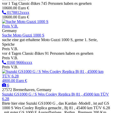
vor 1 Tag
Classic-Bikes
745 Personen haben es gesehen
10600.00 Euro €
0178812xxxx
10600.00 Euro €
Preis V.B.
Germany
Suche Moto Guzzi 1000 S
suche eine gut erhaltene Moto Guzzi 1000 S, gerne 1. Serie,
Speiche
Preis V.B.
vor 4 Tagen
Classic-Bikes
91 Personen haben es gesehen
Preis V.B.
0160 9666xxxx
Preis V.B.
4800.00 Euro €
6
27572 Bremerhaven, Germany
Suzuki GS1000 G / S Wes Cooley Replica Bj 81 , 45000 km TÜV
6.28
Biete hier eine Suzuki GS1000 G , das Kardan -Modell , ist auf GS
1000 S Wes Cooley Replica gemacht , Bj 81 , 45400 km TÜV 6.28
, mit guter GS 1000 E Auspuffanlage , Reifen , Bremsen 200 Km ,