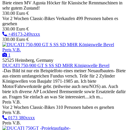
Biete einen MV Agusta Höcker für Klassische Rennmaschinen in
sehr gutem Zustand!
330.00 Euro €
Vor 2 Wochen
Classic-Bikes
Verkaufen
499 Personen haben es
gesehen
330.00 Euro €
+49173-249xxxx
330.00 Euro €
Preis V.B.
1
52525 Heinsberg, Germany
DUCATI 750-900 GT S SS SD MHR Königswelle Bevel
-Das Bild ist nur ein Beispielfoto eines meiner Neuaufbauten- Biete
aus einem umfangreichen Fundus versch. Teile für 2 Zylinder
Königswellen von Baujahr 1971-1985 an. Ich biete
Motor/Fahrwerksteile gebr. (teilweise auch neu/NOS) an. Auch
biete ich diverse AP Lockheed Bremsenteile sowie Ersatzteile dafür
an. Fragen Sie einfach an was Sie interessiert....ich m...
Preis V.B.
Vor 2 Wochen
Classic-Bikes
310 Personen haben es gesehen
Preis V.B.
0173 380xxxx
Preis V.B.