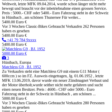
Weltweit, letzte MFK 09.04.2014, wurde schon länger nicht mehr
bewegt und braucht vor der inbetriebnahme einen grossen Service.
Preis : 5000.- CHF oder 5400.- Euro Fahrzeug steht in der Schweiz
in Hünibach , am schönen Thunersee Für weiter...
5400.00 Euro €
Vor 3 Wochen
Classic-Bikes
Gebraucht
Verkaufen
262 Personen
haben es gesehen
5400.00 Euro €
+41 79 784 9xxxx
5400.00 Euro €
5000.00 Euro €
3
Hünibach, Europa
Matchless G9 , BJ. 1952
Zu Verkaufen steht eine Matchless G9 mit einem G11 Motor (
600ccm ) so im FZ. Ausweis eingetragen, Jg. 01.06.1952 , letzte
MFK 13.06.2019, davor wurde ein neuer Zündmagnet Verbaut und
der Motor überholt,wurde seither nicht mehr gefahren und sucht
einen neuen Besitzer. Preis : 4600.- CHF oder 5000.- Euro
Fahrzeug steht in der Schweiz in Hünibach , am schönen ...
5000.00 Euro €
Vor 3 Wochen
Classic-Bikes
Gebraucht
Verkaufen
280 Personen
haben es gesehen
5000.00 Euro €