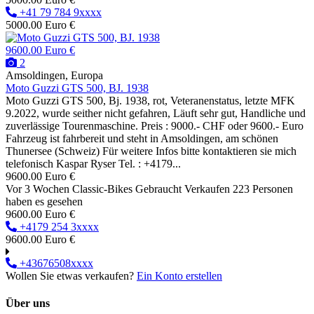
+41 79 784 9xxxx
5000.00 Euro €
9600.00 Euro €
2
Amsoldingen, Europa
Moto Guzzi GTS 500, BJ. 1938
Moto Guzzi GTS 500, Bj. 1938, rot, Veteranenstatus, letzte MFK
9.2022, wurde seither nicht gefahren, Läuft sehr gut, Handliche und
zuverlässige Tourenmaschine. Preis : 9000.- CHF oder 9600.- Euro
Fahrzeug ist fahrbereit und steht in Amsoldingen, am schönen
Thunersee (Schweiz) Für weitere Infos bitte kontaktieren sie mich
telefonisch Kaspar Ryser Tel. : +4179...
9600.00 Euro €
Vor 3 Wochen
Classic-Bikes
Gebraucht
Verkaufen
223 Personen
haben es gesehen
9600.00 Euro €
+4179 254 3xxxx
9600.00 Euro €
+43676508xxxx
Wollen Sie etwas verkaufen?
Ein Konto erstellen
Über uns