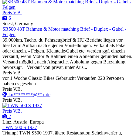
Preis V.B.
6
Soest, Germany
SR500 48T Rahmen & Motor matching Brief - Duplex - Gabel -
Felgen
39.000km, Tacho, dt. Fahrzeugbrief & HU-Berichte liegen vor.
Ideal zum Aufbau nach eigenen Vorstellungen. Verkauf als Paket
oder einzeln. - Felgen, Kleinteile/Gabel etc. werden ggf. einzeln
verkauft, wenn Motor & Rahmen einen Abnehmer gefunden haben.
Versand möglich, nach Absprache. Abholung gegen Barzahlung
bevorzugt. - Verkauf von privat, unter Aus...
Preis V.B.
vor 1 Woche
Classic-Bikes
Gebraucht
Verkaufen
220 Personen
haben es gesehen
Preis V.B.
ku********@**x.de
Preis V.B.
Preis V.B.
2
Linz. Austria, Europa
TWN 500 S 1937
Triumpf TWN S500 1937, ältere Restauration,Scheinwerfer u,