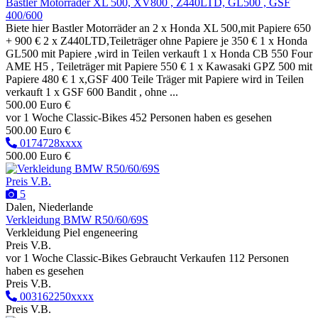
Bastler Motorräder XL 500, XV800 , Z440LTD, GL500 , GSF
400/600
Biete hier Bastler Motorräder an 2 x Honda XL 500,mit Papiere 650
+ 900 € 2 x Z440LTD,Teileträger ohne Papiere je 350 € 1 x Honda
GL500 mit Papiere ,wird in Teilen verkauft 1 x Honda CB 550 Four
AME H5 , Teileträger mit Papiere 550 € 1 x Kawasaki GPZ 500 mit
Papiere 480 € 1 x,GSF 400 Teile Träger mit Papiere wird in Teilen
verkauft 1 x GSF 600 Bandit , ohne ...
500.00 Euro €
vor 1 Woche
Classic-Bikes
452 Personen haben es gesehen
500.00 Euro €
0174728xxxx
500.00 Euro €
Preis V.B.
5
Dalen, Niederlande
Verkleidung BMW R50/60/69S
Verkleidung Piel engeneering
Preis V.B.
vor 1 Woche
Classic-Bikes
Gebraucht
Verkaufen
112 Personen
haben es gesehen
Preis V.B.
003162250xxxx
Preis V.B.