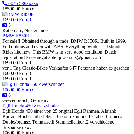
0045 5363xxxx
18500.00 Euro €
1699.00 Euro €
5
Rotterdam, Niederlande
BMW R850R
For sale!! Obtained through a trade. BMW R850R. Built in 1999.
Full options and even with ABS. Everything works as it should.
Rides like new. This BMW is in very good condition. Dutch
registration! Price negotiable! grootrans@gmail.com
1699.00 Euro €
vor 1 Tag
Classic-Bikes
Verkaufen
647 Personen haben es gesehen
1699.00 Euro €
1699.00 Euro €
10600.00 Euro €
6
Grevenbroich, Germany
Egli Honda 450 Zweizylinder
Egli Honda 450,einer von 25 original Egli Rahmen, Alutank,
Borrani Hochschulterfelgen, Ceriani 35mm GP Gabel, Grimeca
Duplexbremse, Tommaselli Stummellenker ,2 verschiedene
Sitzbänke usw.
10600.00 Euro €