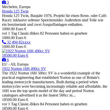
3
Mechelen, Europa
Honda 125 Twin
Honda 125 Twin, Baujahr 1976, Projekt für einen Renn- oder Café-
Racer; inklusive seltener Speichenräder. Außerdem sind Teile wie
ein benzinetank und zwei Auspuffanlagen enthalten.
1000.00 Euro €
vor 1 Tag
Classic-Bikes
82 Personen haben es gesehen
1000.00 Euro €
32 494 82xxxx
1000.00 Euro €
18500.00 Euro €
6
EU - All, Europa
1922 Norton 16H 490cc SV
The 1922 Norton 16H 500cc SV is a wonderful example of the
practical engineering that established Norton as one of Britain's
leading motorcycle manufacturers. Built during a period when
motorcycles were becoming increasingly reliable and affordable, the
16H was the top sports model of the day and period Norton
catalogues advertised it as the fastest 500cc in...
18500.00 Euro €
vor 1 Tag
Classic-Bikes
84 Personen haben es gesehen
18500.00 Euro €