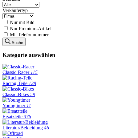
Verkäufertyp
Nur mit Bild
Nur Premium-Artikel
Mit Telefonnummer
Suche
Kategorie auswählen
Classic-Racer
115
Racing-Teile
128
Classic-Bikes
59
Youngtimer
11
Ersatzteile
376
Literatur/Bekleidung
46