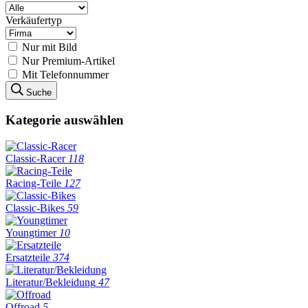
Verkäufertyp
Nur mit Bild
Nur Premium-Artikel
Mit Telefonnummer
Suche
Kategorie auswählen
Classic-Racer
118
Racing-Teile
127
Classic-Bikes
59
Youngtimer
10
Ersatzteile
374
Literatur/Bekleidung
47
Offroad
5