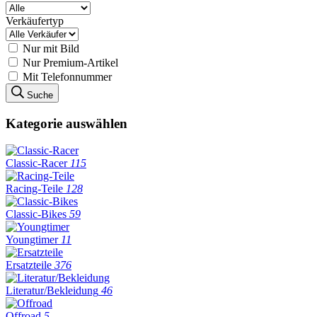
Verkäufertyp
Nur mit Bild
Nur Premium-Artikel
Mit Telefonnummer
Suche
Kategorie auswählen
Classic-Racer
115
Racing-Teile
128
Classic-Bikes
59
Youngtimer
11
Ersatzteile
376
Literatur/Bekleidung
46
Offroad
5