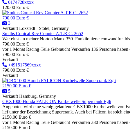
0174728xxxx
120.00 Euro €
790.00 Euro €
3
Verkauft
Loxstedt - Stotel, Germany
Smiths Conical Rev Counter A.T.R.C. 2652
War einst an meiner Norton Manx 350. Funktionierte eonwandfrei bis
790.00 Euro €
vor 1 Monat
Racing-Teile
Gebraucht
Verkaufen
136 Personen haben 
790.00 Euro €
Verkauft
+491517569xxxx
790.00 Euro €
Verkauft
2150.00 Euro €
5
Verkauft
Hamburg, Germany
CBX1000 Honda FALICON Kurbelwelle Supercrank Egli
Angeboten wird eine wenig gelaufene CBX1000 Kurbelwelle von Falic
lief unter der Bezeichnung Supercrank. Auch bei Falicon ist solch ein
2150.00 Euro €
vor 1 Monat
Racing-Teile
Gebraucht
Verkaufen
380 Personen haben 
2150.00 Euro €