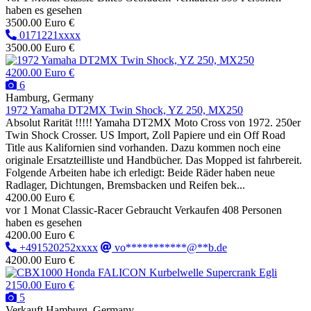
haben es gesehen
3500.00 Euro €
0171221xxxx
3500.00 Euro €
4200.00 Euro €
6
Hamburg, Germany
1972 Yamaha DT2MX Twin Shock, YZ 250, MX250
Absolut Rarität !!!!! Yamaha DT2MX Moto Cross von 1972. 250er
Twin Shock Crosser. US Import, Zoll Papiere und ein Off Road
Title aus Kalifornien sind vorhanden. Dazu kommen noch eine
originale Ersatzteilliste und Handbücher. Das Mopped ist fahrbereit.
Folgende Arbeiten habe ich erledigt: Beide Räder haben neue
Radlager, Dichtungen, Bremsbacken und Reifen bek...
4200.00 Euro €
vor 1 Monat
Classic-Racer
Gebraucht
Verkaufen
408 Personen
haben es gesehen
4200.00 Euro €
+491520252xxxx
vo***********@**b.de
4200.00 Euro €
2150.00 Euro €
5
Verkauft
Hamburg, Germany