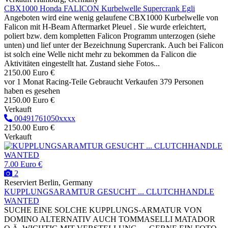
CBX1000 Honda FALICON Kurbelwelle Supercrank Egli
Angeboten wird eine wenig gelaufene CBX1000 Kurbelwelle von
Falicon mit H-Beam Aftermarket Pleuel . Sie wurde erleichtert,
poliert bzw. dem kompletten Falicon Programm unterzogen (siehe
unten) und lief unter der Bezeichnung Supercrank. Auch bei Falicon
ist solch eine Welle nicht mehr zu bekommen da Falicon die
Aktivitäten eingestellt hat. Zustand siehe Fotos...
2150.00 Euro €
vor 1 Monat
Racing-Teile
Gebraucht
Verkaufen
379 Personen
haben es gesehen
2150.00 Euro €
Verkauft
00491761050xxxx
2150.00 Euro €
Verkauft
7.00 Euro €
2
Reserviert
Berlin, Germany
KUPPLUNGSARAMTUR GESUCHT ... CLUTCHHANDLE
WANTED
SUCHE EINE SOLCHE KUPPLUNGS-ARMATUR VON
DOMINO ALTERNATIV AUCH TOMMASELLI MATADOR