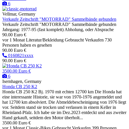
6
Vellmar, Germany
Verkaufe Zeitschrift "MOTORRAD" Sammelbände gebunden
Verkaufe Zeitschrift "MOTORRAD" Sammelbände gebunden
Jahrgang: 1977-95 (fast komplett) Abholung, oder Absprache
90.00 Euro €
vor 1 Monat
Literatur/Bekleidung
Gebraucht
Verkaufen
730
Personen haben es gesehen
90.00 Euro €
0160821xxxx
90.00 Euro €
3500.00 Euro €
6
Isernhagen, Germany
Honda CB 250 K2
Honda CB 250 K2 Bj. 1970 mit echten 12700 km Die Honda hat
eine interessante Historie, sie war von 1970-1976 angemeldet und
hat 12700 km absolviert. Die Abmeldebescheinigung von 1976 liegt
vor. Seitdem stand sie trocken und verlassen in einem Keller in
Rheinland-Pfalz. Ich habe sie im Dez.2023 entdeckt und aus zweiter
Hand gekauft, seitdem den Motor überholt...
3500.00 Euro €
vor 1 Monat
Classic-Bikes
Gebraucht
Verkaufen
399 Personen