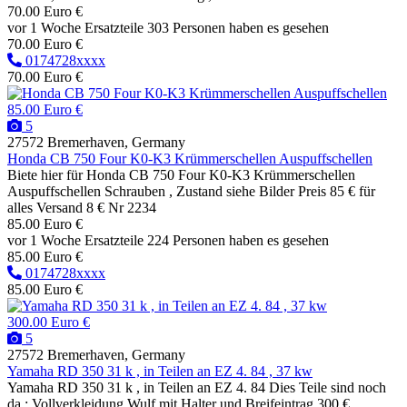
70.00 Euro €
vor 1 Woche
Ersatzteile
303 Personen haben es gesehen
70.00 Euro €
0174728xxxx
70.00 Euro €
85.00 Euro €
5
27572 Bremerhaven, Germany
Honda CB 750 Four K0-K3 Krümmerschellen Auspuffschellen
Biete hier für Honda CB 750 Four K0-K3 Krümmerschellen
Auspuffschellen Schrauben , Zustand siehe Bilder Preis 85 € für
alles Versand 8 € Nr 2234
85.00 Euro €
vor 1 Woche
Ersatzteile
224 Personen haben es gesehen
85.00 Euro €
0174728xxxx
85.00 Euro €
300.00 Euro €
5
27572 Bremerhaven, Germany
Yamaha RD 350 31 k , in Teilen an EZ 4. 84 , 37 kw
Yamaha RD 350 31 k , in Teilen an EZ 4. 84 Dies Teile sind noch
da : Vollverkleidung Wulf mit Halter und Breifeintrag 300 €