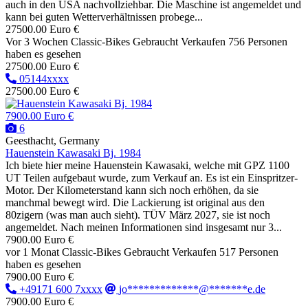
auch in den USA nachvollziehbar. Die Maschine ist angemeldet und
kann bei guten Wetterverhältnissen probege...
27500.00 Euro €
Vor 3 Wochen
Classic-Bikes
Gebraucht
Verkaufen
756 Personen
haben es gesehen
27500.00 Euro €
05144xxxx
27500.00 Euro €
7900.00 Euro €
6
Geesthacht, Germany
Hauenstein Kawasaki Bj. 1984
Ich biete hier meine Hauenstein Kawasaki, welche mit GPZ 1100
UT Teilen aufgebaut wurde, zum Verkauf an. Es ist ein Einspritzer-
Motor. Der Kilometerstand kann sich noch erhöhen, da sie
manchmal bewegt wird. Die Lackierung ist original aus den
80zigern (was man auch sieht). TÜV März 2027, sie ist noch
angemeldet. Nach meinen Informationen sind insgesamt nur 3...
7900.00 Euro €
vor 1 Monat
Classic-Bikes
Gebraucht
Verkaufen
517 Personen
haben es gesehen
7900.00 Euro €
+49171 600 7xxxx
jo*************@*******e.de
7900.00 Euro €