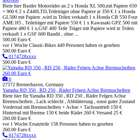
400/600
Biete hier Bastler Motorräder an 2 x Honda XL 500,mit Papiere 650
+ 900 € 2 x Z440LTD,Teileträger ohne Papiere je 350 € 1 x Honda
GL500 mit Papiere ,wird in Teilen verkauft 1 x Honda CB 550 Four
AME H5 , Teileträger mit Papiere 550 € 1 x Kawasaki GPZ 500 mit
Papiere 480 € 1 x,GSF 400 Teile Träger mit Papiere wird in Teilen
verkauft 1 x GSF 600 Bandit , ohne ...
500.00 Euro €
vor 1 Woche
Classic-Bikes
449 Personen haben es gesehen
500.00 Euro €
0174728xxxx
500.00 Euro €
260.00 Euro €
6
27572 Bremerhaven, Germany
Yamaha RD 350 , RD 250 , Räder Felgen Achse Bremsscheiben
Biete hier für Yamaha RD 350 , RD 250 , Räder Felgen Achse
Bremsscheiben , Lack schlecht , Abblätterung , sonst guter Zustand
Vorderrad mit Bremsscheiben + Achse + Tachoantrieb 150 €
Hinterrad mit Bremse 150 € beide Räder 260 € Versand 25 €
260.00 Euro €
vor 1 Woche
Ersatzteile
158 Personen haben es gesehen
260.00 Euro €
0174728xxxx