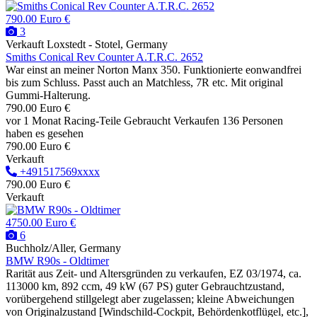
790.00 Euro €
3
Verkauft
Loxstedt - Stotel, Germany
Smiths Conical Rev Counter A.T.R.C. 2652
War einst an meiner Norton Manx 350. Funktionierte eonwandfrei
bis zum Schluss. Passt auch an Matchless, 7R etc. Mit original
Gummi-Halterung.
790.00 Euro €
vor 1 Monat
Racing-Teile
Gebraucht
Verkaufen
136 Personen
haben es gesehen
790.00 Euro €
Verkauft
+491517569xxxx
790.00 Euro €
Verkauft
4750.00 Euro €
6
Buchholz/Aller, Germany
BMW R90s - Oldtimer
Rarität aus Zeit- und Altersgründen zu verkaufen, EZ 03/1974, ca.
113000 km, 892 ccm, 49 kW (67 PS) guter Gebrauchtzustand,
vorübergehend stillgelegt aber zugelassen; kleine Abweichungen
von Originalzustand [Windschild-Cockpit, Behördenkotflügel, etc.],