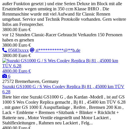
außer Funktion gesetzt ) und eine Serien Deluxe im Block mit alle
Ersatzteilen wegen umstieg in 350 ccm Klasse IHRO . Die
Rennmaschine wurde mit viel Aufwand für Classic Rennen
umgebaut. Service und Technik Protokolle vorhanden. Gern weitere
Infos am Fernsprecher.
3800.00 Euro €
vor 12 Stunden
Classic-Racer
Gebraucht
Verkaufen
150 Personen
haben es gesehen
3800.00 Euro €
05683xxxx
ri***********@**b.de
3800.00 Euro €
4800.00 Euro €
6
27572 Bremerhaven, Germany
Suzuki GS1000 G / S Wes Cooley Replica Bj 81 , 45000 km TÜV
6.28
Biete hier eine Suzuki GS1000 G , das Kardan -Modell , ist auf GS
1000 S Wes Cooley Replica gemacht , Bj 81 , 45400 km TÜV 6.28
, mit guter GS 1000 E Auspuffanlage , Reifen , Bremsen 200 Km ,
Lack + Embleme + Bremsen +Sitzbank + Blinker + Rücklicht +
Batterie neu , Motor Ventile eingestellt und Motor Lackiert ,
Stahlflexleitungen , Rahmen neu Lackiert , Felg...
4800.00 Euro €