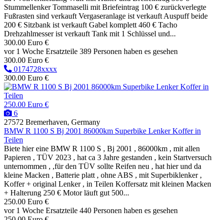
Stummellenker Tommaselli mit Briefeintrag 100 € zurückverlegte
Fußrasten sind verkauft Vergaseranlage ist verkauft Auspuff beide
200 € Sitzbank ist verkauft Gabel komplett 460 € Tacho
Drehzahlmesser ist verkauft Tank mit 1 Schlüssel und...
300.00 Euro €
vor 1 Woche
Ersatzteile
389 Personen haben es gesehen
300.00 Euro €
0174728xxxx
300.00 Euro €
250.00 Euro €
6
27572 Bremerhaven, Germany
BMW R 1100 S Bj 2001 86000km Superbike Lenker Koffer in
Teilen
Biete hier eine BMW R 1100 S , Bj 2001 , 86000km , mit allen
Papieren , TÜV 2023 , hat ca 3 Jahre gestanden , kein Startversuch
unternommen , ,für den TÜV sollte Reifen neu , hat hier und da
kleine Macken , Batterie platt , ohne ABS , mit Superbiklenker ,
Koffer + original Lenker , in Teilen Koffersatz mit kleinen Macken
+ Halterung 250 € Motor läuft gut 500...
250.00 Euro €
vor 1 Woche
Ersatzteile
440 Personen haben es gesehen
250.00 Euro €