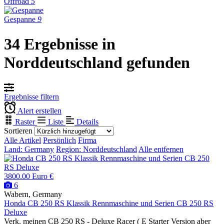
Offroad
5
Gespanne
9
34 Ergebnisse in
Norddeutschland gefunden
Ergebnisse filtern
Alert erstellen
Raster
Liste
Details
Sortieren
Alle Artikel
Persönlich
Firma
Land: Germany
Region: Norddeutschland
Alle entfernen
3800.00 Euro €
6
Wabern, Germany
Honda CB 250 RS Klassik Rennmaschine und Serien CB 250 RS
Deluxe
Verk. meinen CB 250 RS - Deluxe Racer ( E Starter Version aber