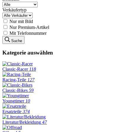
Verkäufertyp
Nur mit Bild
Nur Premium-Artikel
Mit Telefonnummer
Suche
Kategorie auswählen
Classic-Racer
118
Racing-Teile
127
Classic-Bikes
59
Youngtimer
10
Ersatzteile
374
Literatur/Bekleidung
47