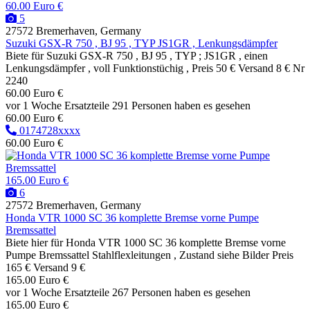
60.00 Euro €
5
27572 Bremerhaven, Germany
Suzuki GSX-R 750 , BJ 95 , TYP JS1GR , Lenkungsdämpfer
Biete für Suzuki GSX-R 750 , BJ 95 , TYP ; JS1GR , einen
Lenkungsdämpfer , voll Funktionstüchig , Preis 50 € Versand 8 € Nr
2240
60.00 Euro €
vor 1 Woche
Ersatzteile
291 Personen haben es gesehen
60.00 Euro €
0174728xxxx
60.00 Euro €
165.00 Euro €
6
27572 Bremerhaven, Germany
Honda VTR 1000 SC 36 komplette Bremse vorne Pumpe
Bremssattel
Biete hier für Honda VTR 1000 SC 36 komplette Bremse vorne
Pumpe Bremssattel Stahlflexleitungen , Zustand siehe Bilder Preis
165 € Versand 9 €
165.00 Euro €
vor 1 Woche
Ersatzteile
267 Personen haben es gesehen
165.00 Euro €