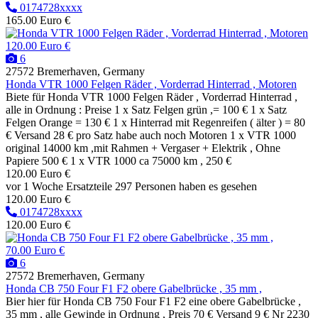
0174728xxxx
165.00 Euro €
120.00 Euro €
6
27572 Bremerhaven, Germany
Honda VTR 1000 Felgen Räder , Vorderrad Hinterrad , Motoren
Biete für Honda VTR 1000 Felgen Räder , Vorderrad Hinterrad ,
alle in Ordnung : Preise 1 x Satz Felgen grün ,= 100 € 1 x Satz
Felgen Orange = 130 € 1 x Hinterrad mit Regenreifen ( älter ) = 80
€ Versand 28 € pro Satz habe auch noch Motoren 1 x VTR 1000
original 14000 km ,mit Rahmen + Vergaser + Elektrik , Ohne
Papiere 500 € 1 x VTR 1000 ca 75000 km , 250 €
120.00 Euro €
vor 1 Woche
Ersatzteile
297 Personen haben es gesehen
120.00 Euro €
0174728xxxx
120.00 Euro €
70.00 Euro €
6
27572 Bremerhaven, Germany
Honda CB 750 Four F1 F2 obere Gabelbrücke , 35 mm ,
Bier hier für Honda CB 750 Four F1 F2 eine obere Gabelbrücke ,
35 mm , alle Gewinde in Ordnung , Preis 70 € Versand 9 € Nr 2230