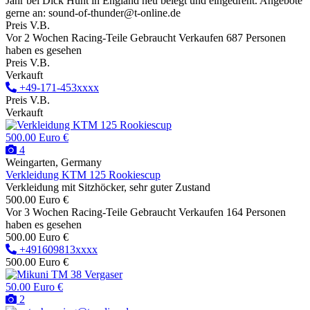
Jahr bei Dick Hunt in England neu belegt und eingedreht. Angebote
gerne an: sound-of-thunder@t-online.de
Preis V.B.
Vor 2 Wochen
Racing-Teile
Gebraucht
Verkaufen
687 Personen
haben es gesehen
Preis V.B.
Verkauft
+49-171-453xxxx
Preis V.B.
Verkauft
500.00 Euro €
4
Weingarten, Germany
Verkleidung KTM 125 Rookiescup
Verkleidung mit Sitzhöcker, sehr guter Zustand
500.00 Euro €
Vor 3 Wochen
Racing-Teile
Gebraucht
Verkaufen
164 Personen
haben es gesehen
500.00 Euro €
+491609813xxxx
500.00 Euro €
50.00 Euro €
2