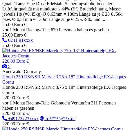
Qualität aus: Eine Dose Edelstahl Sicherungsdraht, in echter
Luftfahrtqualität mit mindestens 44% (!!!) Bruchdehnung, Masse
jeweils 1lb (=0,45kg) Ø 0,63mm = 180m Länge zu je € 28 € /Stk.
bzw. Ø 0,81mm = 130m Länge zu je € 25 € /Stk. und ...
25.00 Euro €
vor 1 Monat
Racing-Teile
670 Personen haben es gesehen
25.00 Euro €
0241-91xxxx
25.00 Euro €
220.00 Euro €
5
Auenwald, Germany
Honda 250 RS/NSR Marvic 3,75 x 18" Hinterradfelge EX-Jacques
Cornu
Honda 250 RS/NSR Marvic 3,75 x 18" Hinterradfelge EX-Jacques
Cornu
220.00 Euro €
vor 1 Monat
Racing-Teile
Gebraucht
Verkaufen
311 Personen
haben es gesehen
220.00 Euro €
+49172723xxxx
ro****@**x.de
220.00 Euro €