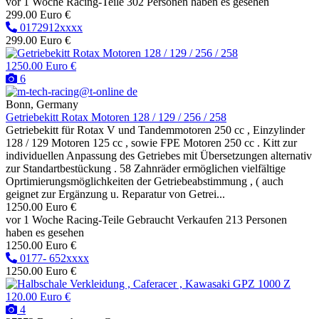
vor 1 Woche
Racing-Teile
302 Personen haben es gesehen
299.00 Euro €
0172912xxxx
299.00 Euro €
1250.00 Euro €
6
Bonn, Germany
Getriebekitt Rotax Motoren 128 / 129 / 256 / 258
Getriebekitt für Rotax V und Tandemmotoren 250 cc , Einzylinder
128 / 129 Motoren 125 cc , sowie FPE Motoren 250 cc . Kitt zur
individuellen Anpassung des Getriebes mit Übersetzungen alternativ
zur Standartbestückung . 58 Zahnräder ermöglichen vielfältige
Oprtimierungsmöglichkeiten der Getriebeabstimmung , ( auch
geignet zur Ergänzung u. Reparatur von Getrei...
1250.00 Euro €
vor 1 Woche
Racing-Teile
Gebraucht
Verkaufen
213 Personen
haben es gesehen
1250.00 Euro €
0177- 652xxxx
1250.00 Euro €
120.00 Euro €
4