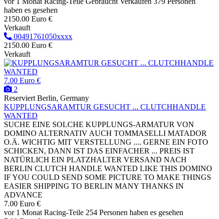
vor 1 Monat
Racing-Teile
Gebraucht
Verkaufen
379 Personen
haben es gesehen
2150.00 Euro €
Verkauft
00491761050xxxx
2150.00 Euro €
Verkauft
7.00 Euro €
2
Reserviert
Berlin, Germany
KUPPLUNGSARAMTUR GESUCHT ... CLUTCHHANDLE
WANTED
SUCHE EINE SOLCHE KUPPLUNGS-ARMATUR VON
DOMINO ALTERNATIV AUCH TOMMASELLI MATADOR
O.Ä. WICHTIG MIT VERSTELLUNG .... GERNE EIN FOTO
SCHICKEN, DANN IST DAS EINFACHER ... PREIS IST
NATÜRLICH EIN PLATZHALTER VERSAND NACH
BERLIN CLUTCH HANDLE WANTED LIKE THIS DOMINO
IF YOU COULD SEND SOME PICTURE TO MAKE THINGS
EASIER SHIPPING TO BERLIN MANY THANKS IN
ADVANCE
7.00 Euro €
vor 1 Monat
Racing-Teile
254 Personen haben es gesehen