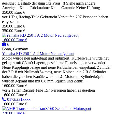
geeignet. Deshalb der günstige Preis !!! Siehe auch andere
Anzeigen. Keine Rücknahme Keine Garantie Keine Haftung
350.00 Euro €
vor 1 Tag
Racing-Teile
Gebraucht
Verkaufen
297 Personen haben
es gesehen
350.00 Euro €
350.00 Euro €
1600.00 Euro €
6
Bonn, Germany
Yamaha RD 250 1 A 2 Motor Neu aufgebaut
Motor wurde neu aufgebaut und optimiert! Kurbelwelle wurde neu
gelagert mit C3 tn9 Lagern, geschlitzte Pleuelstangen verwendet.
Neue Kupplungsbeläge und neue Reibscheiben eingebaut. Zylinder
der 2 R 8 mit Nullmaß(54 mm), neue Kolben. die 2 R 8 Zylinder
haben die gleichen Kanäle wie die LC Motoren. Zylinderköpfe
wurden geplant und mit 0,8 mm Squich und Zentri...
1600.00 Euro €
vor 2 Tagen
Racing-Teile
157 Personen haben es gesehen
1600.00 Euro €
0172/231xxxx
1600.00 Euro €
220.00 Euro €