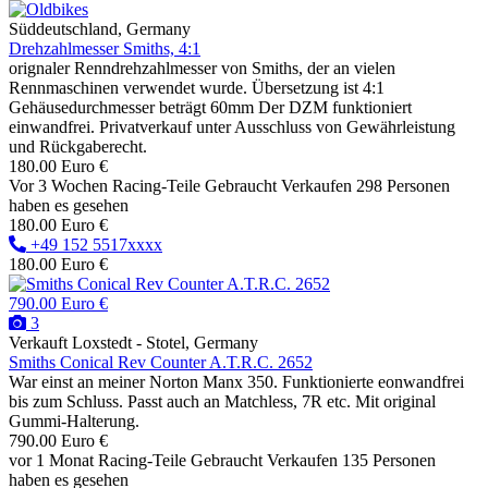
Süddeutschland, Germany
Drehzahlmesser Smiths, 4:1
orignaler Renndrehzahlmesser von Smiths, der an vielen
Rennmaschinen verwendet wurde. Übersetzung ist 4:1
Gehäusedurchmesser beträgt 60mm Der DZM funktioniert
einwandfrei. Privatverkauf unter Ausschluss von Gewährleistung
und Rückgaberecht.
180.00 Euro €
Vor 3 Wochen
Racing-Teile
Gebraucht
Verkaufen
298 Personen
haben es gesehen
180.00 Euro €
+49 152 5517xxxx
180.00 Euro €
790.00 Euro €
3
Verkauft
Loxstedt - Stotel, Germany
Smiths Conical Rev Counter A.T.R.C. 2652
War einst an meiner Norton Manx 350. Funktionierte eonwandfrei
bis zum Schluss. Passt auch an Matchless, 7R etc. Mit original
Gummi-Halterung.
790.00 Euro €
vor 1 Monat
Racing-Teile
Gebraucht
Verkaufen
135 Personen
haben es gesehen