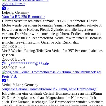
2550.00 Euro €
6
Leipzig, Germany
Yamaha RD 250 Rennmotor
Hiermit verkaufe ich einen Yamaha RD 250 Rennmotor. Dieser
Motor wurde bei einem bekannten Yamaha Speziallisten aufgebaut.
Es wurden neue Kolben, Pleuel, Zylinder und alle Lager neu
verbaut. Der Motor wurde noch nie gefahren. Er diente mir nur als
Ersatzmotor für ein Rennmotorrad. Verkauft wird unter Ausschluss
jeglicher Gewährleistung, Garantie oder Rücknah...
2550.00 Euro €
Vor 2 Wochen
Racing-Teile
Neu
Verkaufen
357 Personen haben es
gesehen
2550.00 Euro €
hg*************@**x.de
2550.00 Euro €
Preis V.B.
6
Verkauft
Lahr, Germany
originale Ceriani Trommelbremse Ø230mm, neue Bremsbeläge!
Ich biete hier eine originale Ceriani Trommelbremse an mit 230mm
Ø. Die Ankerplatten sind aus Magnesium, die Nabe vermutlich
auch. Der Zustand ist sehr gut. Die Bremsbacken wurden vor einem