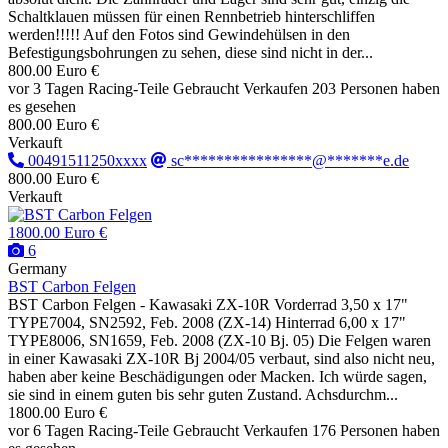
Schaltklauen müssen für einen Rennbetrieb hinterschliffen
werden!!!!! Auf den Fotos sind Gewindehülsen in den
Befestigungsbohrungen zu sehen, diese sind nicht in der...
800.00 Euro €
vor 3 Tagen
Racing-Teile
Gebraucht
Verkaufen
203 Personen haben
es gesehen
800.00 Euro €
Verkauft
00491511250xxxx
sc****************@*******e.de
800.00 Euro €
Verkauft
1800.00 Euro €
6
Germany
BST Carbon Felgen
BST Carbon Felgen - Kawasaki ZX-10R Vorderrad 3,50 x 17"
TYPE7004, SN2592, Feb. 2008 (ZX-14) Hinterrad 6,00 x 17"
TYPE8006, SN1659, Feb. 2008 (ZX-10 Bj. 05) Die Felgen waren
in einer Kawasaki ZX-10R Bj 2004/05 verbaut, sind also nicht neu,
haben aber keine Beschädigungen oder Macken. Ich würde sagen,
sie sind in einem guten bis sehr guten Zustand. Achsdurchm...
1800.00 Euro €
vor 6 Tagen
Racing-Teile
Gebraucht
Verkaufen
176 Personen haben