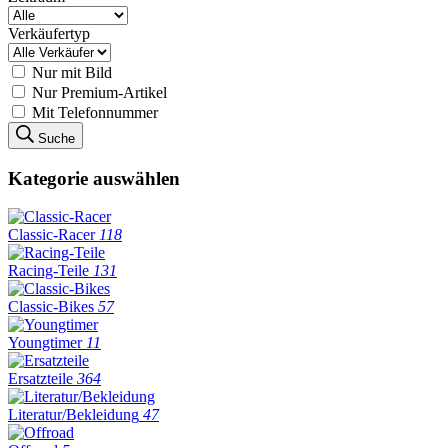
Verkäufertyp
Nur mit Bild
Nur Premium-Artikel
Mit Telefonnummer
Suche
Kategorie auswählen
Classic-Racer
118
Racing-Teile
131
Classic-Bikes
57
Youngtimer
11
Ersatzteile
364
Literatur/Bekleidung
47