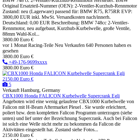
BMW 748 cc 2-Ventiler-Kurzhub-Rennmotor Hersteller: BMW
Original Ersatzteil-Nummer (OEN): 2-Ventiler-Kurzhub-Rennmotor
Zustand: neu (Lagerware) passend für: BMW R75, R75RR EVP:
3800,00 EUR inkl. MwSt. Versandkosten nach/innerh.
Deutschland: 0,00 EUR Beschreibung: BMW 748cc 2-Ventiler-
Rennmotor, neu aufgebaut, Kurzhub-Kurbelwelle, große Ventile,
88mm Wahl-Kol...
3800.00 Euro €
vor 1 Monat
Racing-Teile
Neu
Verkaufen
640 Personen haben es
gesehen
3800.00 Euro €
+49-176-9699xxxx
3800.00 Euro €
2150.00 Euro €
5
Verkauft
Hamburg, Germany
CBX1000 Honda FALICON Kurbelwelle Supercrank Egli
Angeboten wird eine wenig gelaufene CBX1000 Kurbelwelle von
Falicon mit H-Beam Aftermarket Pleuel . Sie wurde erleichtert,
poliert bzw. dem kompletten Falicon Programm unterzogen (siehe
unten) und lief unter der Bezeichnung Supercrank. Auch bei Falicon
ist solch eine Welle nicht mehr zu bekommen da Falicon die
Aktivitäten eingestellt hat. Zustand siehe Fotos...
2150.00 Euro €