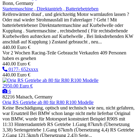
Bonn, Germany
Startermaschine , Direktantrieb , Batteriebetrieben
Reifenwärmer drauf , und gleichzeitig Motor warmlaufen lassen ?
Oder mal wieder Strohmausfall im Fahrerlager ? Geht ! Mit
batteriebetriebener Direktstartermaschine auf Kurbelwelle oder
Kupplung . Startermaschine , rechtsdrehend ( Für rechtsdrehende
Kurbelwellen aufstecken auf Kurbelwelle , Bei linksdrehenden KW
anschluß auf Kupplung ) Zustand gebraucht , neu...
440.00 Euro €
Vor 2 Wochen
Racing-Teile
Gebraucht
Verkaufen
409 Personen
haben es gesehen
440.00 Euro €
0177- 652xxxx
440.00 Euro €
2950.00 Euro €
6
82216 Maisach, Germany
Orig RS Getriebe ab 80 für R80 R100 Modelle
Keine Beschädigung, optisch und technisch wie neu, nicht gefahren,
war Ersatzteil Bei BMW schon lange nicht mehr lieferbar Original
von BMW, wurde für Motorsport konstruiert Beispiel R90S mit
11:33 Hinterradantrieb RS Getriebe 1.Gang 87km/h (Übersetzung
3,38) Seriengetriebe 1.Gang 67km/h (Übersetzung 4,4) RS Getriebe
2.Gang 121,5km/h (Übersetzung 2,43) Serie...