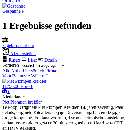
Offroad
5
Gespanne
9
1 Ergebnisse gefunden
Ergebnisse filtern
Alert erstellen
Raster
Liste
Details
Sortieren
Alle Artikel
Persönlich
Firma
Vom Benutzer: Willem H
11750.00 Euro €
6
Niederlande
Piet Plompen kreidler
Te koop. Originele Piet Plompen Kreidler. Bj. jaren zeventig. Paar
details, originele Kitcarters de jager 6 versnellingsbak en de jager
droge koppeling, Fontana voorrem, Tyron electronische ontsteking,
ceriani voorvork. ongeveer 20 pk. zeer goed en rijklaar! was CRT
en HMV gekeurd.