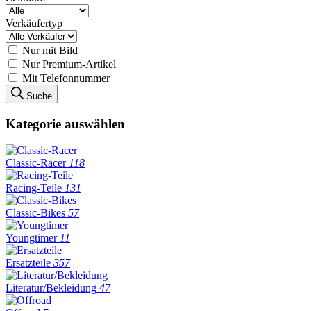
Verkäufertyp
Nur mit Bild
Nur Premium-Artikel
Mit Telefonnummer
Suche
Kategorie auswählen
Classic-Racer
118
Racing-Teile
131
Classic-Bikes
57
Youngtimer
11
Ersatzteile
357
Literatur/Bekleidung
47