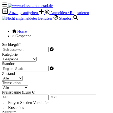
Anzeige aufgeben
Anmelden / Registrieren
Standort
Home
>
Gespanne
Suchbegriff
Kategorie
Standort
Zustand
Transaktion
Preisspanne (Euro €)
Fragen Sie den Verkäufer
Kostenlos
Zeitraum