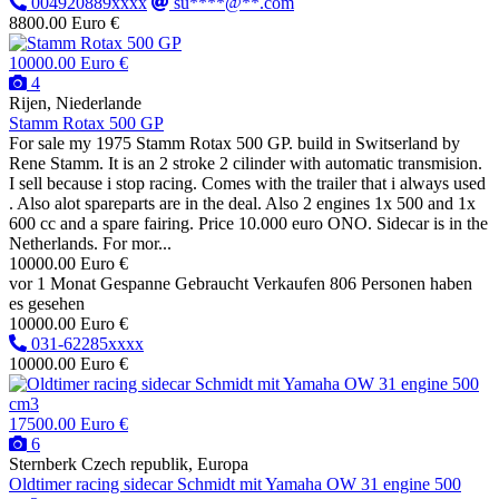
004920889xxxx
su****@**.com
8800.00 Euro €
10000.00 Euro €
4
Rijen, Niederlande
Stamm Rotax 500 GP
For sale my 1975 Stamm Rotax 500 GP. build in Switserland by
Rene Stamm. It is an 2 stroke 2 cilinder with automatic transmision.
I sell because i stop racing. Comes with the trailer that i always used
. Also alot spareparts are in the deal. Also 2 engines 1x 500 and 1x
600 cc and a spare fairing. Price 10.000 euro ONO. Sidecar is in the
Netherlands. For mor...
10000.00 Euro €
vor 1 Monat
Gespanne
Gebraucht
Verkaufen
806 Personen haben
es gesehen
10000.00 Euro €
031-62285xxxx
10000.00 Euro €
17500.00 Euro €
6
Sternberk Czech republik, Europa
Oldtimer racing sidecar Schmidt mit Yamaha OW 31 engine 500