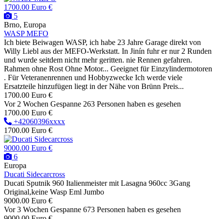
1700.00 Euro €
5
Brno, Europa
WASP MEFO
Ich biete Beiwagen WASP, ich habe 23 Jahre Garage direkt von
Willy Liebl aus der MEFO-Werkstatt. In Jinín fuhr er nur 2 Runden
und wurde seitdem nicht mehr geritten. nie Rennen gefahren.
Rahmen ohne Rost Ohne Motor... Geeignet für Einzylindermotoren
. Für Veteranenrennen und Hobbyzwecke Ich werde viele
Ersatzteile hinzufügen liegt in der Nähe von Brünn Preis...
1700.00 Euro €
Vor 2 Wochen
Gespanne
263 Personen haben es gesehen
1700.00 Euro €
+42060396xxxx
1700.00 Euro €
9000.00 Euro €
6
Europa
Ducati Sidecarcross
Ducati Sputnik 960 Italienmeister mit Lasagna 960cc 3Gang
Original,keine Wasp Eml Jumbo
9000.00 Euro €
Vor 3 Wochen
Gespanne
673 Personen haben es gesehen
9000.00 Euro €