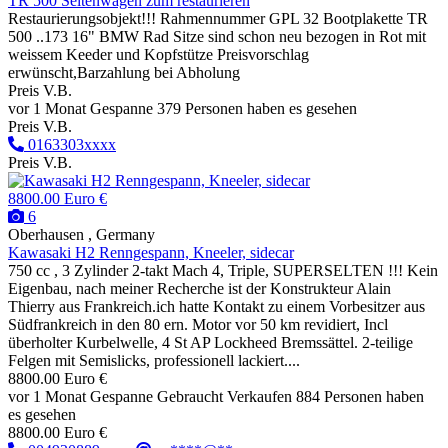
TR 500 Seitenwagen zum restaurieren
Restaurierungsobjekt!!! Rahmennummer GPL 32 Bootplakette TR
500 ..173 16" BMW Rad Sitze sind schon neu bezogen in Rot mit
weissem Keeder und Kopfstütze Preisvorschlag
erwünscht,Barzahlung bei Abholung
Preis V.B.
vor 1 Monat
Gespanne
379 Personen haben es gesehen
Preis V.B.
0163303xxxx
Preis V.B.
8800.00 Euro €
6
Oberhausen , Germany
Kawasaki H2 Renngespann, Kneeler, sidecar
750 cc , 3 Zylinder 2-takt Mach 4, Triple, SUPERSELTEN !!! Kein
Eigenbau, nach meiner Recherche ist der Konstrukteur Alain
Thierry aus Frankreich.ich hatte Kontakt zu einem Vorbesitzer aus
Südfrankreich in den 80 ern. Motor vor 50 km revidiert, Incl
überholter Kurbelwelle, 4 St AP Lockheed Bremssättel. 2-teilige
Felgen mit Semislicks, professionell lackiert....
8800.00 Euro €
vor 1 Monat
Gespanne
Gebraucht
Verkaufen
884 Personen haben
es gesehen
8800.00 Euro €