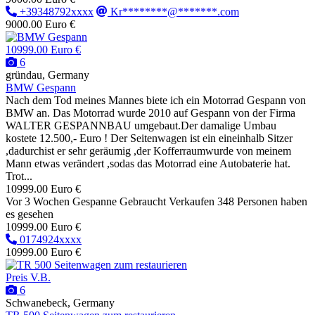
+39348792xxxx
Kr********@*******.com
9000.00 Euro €
10999.00 Euro €
6
gründau, Germany
BMW Gespann
Nach dem Tod meines Mannes biete ich ein Motorrad Gespann von
BMW an. Das Motorrad wurde 2010 auf Gespann von der Firma
WALTER GESPANNBAU umgebaut.Der damalige Umbau
kostete 12.500,- Euro ! Der Seitenwagen ist ein eineinhalb Sitzer
,dadurchist er sehr geräumig ,der Kofferraumwurde von meinem
Mann etwas verändert ,sodas das Motorrad eine Autobaterie hat.
Trot...
10999.00 Euro €
Vor 3 Wochen
Gespanne
Gebraucht
Verkaufen
348 Personen haben
es gesehen
10999.00 Euro €
0174924xxxx
10999.00 Euro €
Preis V.B.
6
Schwanebeck, Germany