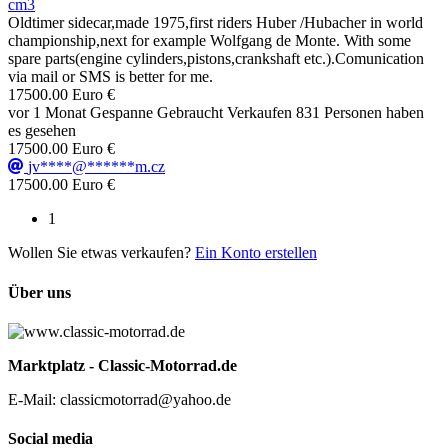
cm3
Oldtimer sidecar,made 1975,first riders Huber /Hubacher in world
championship,next for example Wolfgang de Monte. With some
spare parts(engine cylinders,pistons,crankshaft etc.).Comunication
via mail or SMS is better for me.
17500.00 Euro €
vor 1 Monat
Gespanne
Gebraucht
Verkaufen
831 Personen haben
es gesehen
17500.00 Euro €
jv****@******m.cz
17500.00 Euro €
1
Wollen Sie etwas verkaufen?
Ein Konto erstellen
Über uns
Marktplatz - Classic-Motorrad.de
E-Mail: classicmotorrad@yahoo.de
Social media