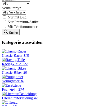
Verkäufertyp
Nur mit Bild
Nur Premium-Artikel
Mit Telefonnummer
Suche
Kategorie auswählen
Classic-Racer
118
Racing-Teile
127
Classic-Bikes
59
Youngtimer
10
Ersatzteile
374
Literatur/Bekleidung
47