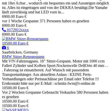
mit 18er Achse , wodurch ein bequemes ein und Aussteigen möglich
ist. Alles ist eingetragen und von der DEKRA bestätigt.Die Yamahe
läuft zuverlässig und hat LED vorn in...
6900.00 Euro €
vor 1 Woche
Gespanne
371 Personen haben es gesehen
6900.00 Euro €
0172912xxxx
6900.00 Euro €
10500.00 Euro €
6
Saarbrücken, Germany
BMW Sitzer-Renngespann
Mit VfV-Fahrzeugpass. 16" Sitzer-Gespann. Motor mit 1000 ccm
Fallert Zylinder und Kolben Sport-Nockenwelle DellOrto 40 mm . .
. Fahrzeug ist einsatzbereit. Auf Wunsch mit passendem
Transportanhänger. Aus aktuellem Anlass : KEINE Preis-
Verhandlungen oder Preisnachlässe per Email oder Telefon !!!
Erstkontakt bitte nur per E-Mail : schmitz-fwm@t-online.de
10500.00 Euro €
Vor 2 Wochen
Gespanne
Gebraucht
Verkaufen
580 Personen haben
es gesehen
10500.00 Euro €
10500.00 Euro €