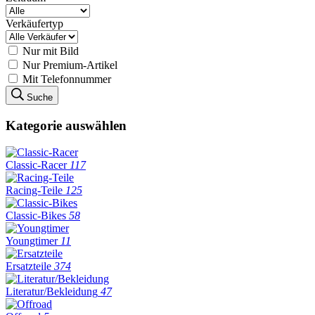
Verkäufertyp
Nur mit Bild
Nur Premium-Artikel
Mit Telefonnummer
Suche
Kategorie auswählen
Classic-Racer
117
Racing-Teile
125
Classic-Bikes
58
Youngtimer
11
Ersatzteile
374
Literatur/Bekleidung
47