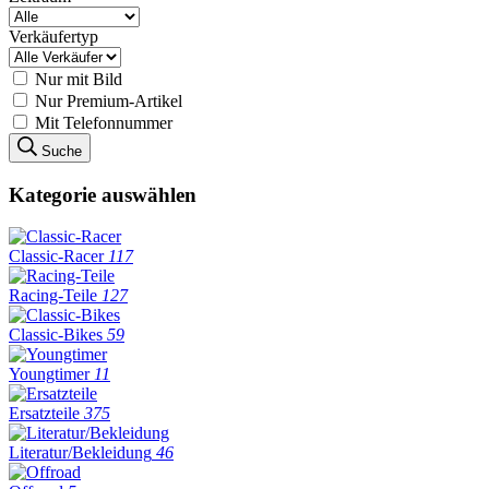
Verkäufertyp
Nur mit Bild
Nur Premium-Artikel
Mit Telefonnummer
Suche
Kategorie auswählen
Classic-Racer
117
Racing-Teile
127
Classic-Bikes
59
Youngtimer
11
Ersatzteile
375
Literatur/Bekleidung
46