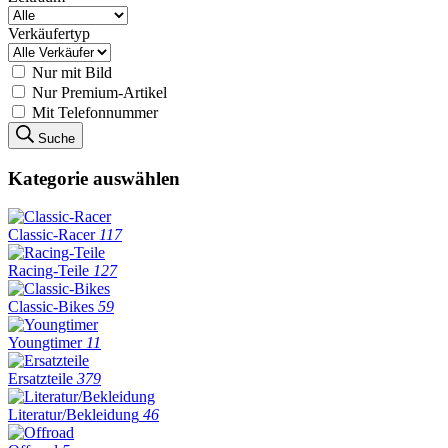
Verkäufertyp
Nur mit Bild
Nur Premium-Artikel
Mit Telefonnummer
Suche
Kategorie auswählen
Classic-Racer
117
Racing-Teile
127
Classic-Bikes
59
Youngtimer
11
Ersatzteile
379
Literatur/Bekleidung
46