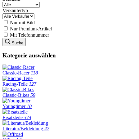
Verkäufertyp
Nur mit Bild
Nur Premium-Artikel
Mit Telefonnummer
Suche
Kategorie auswählen
Classic-Racer
118
Racing-Teile
127
Classic-Bikes
59
Youngtimer
10
Ersatzteile
374
Literatur/Bekleidung
47