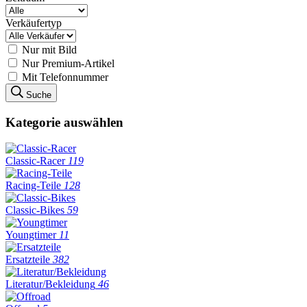
Verkäufertyp
Nur mit Bild
Nur Premium-Artikel
Mit Telefonnummer
Suche
Kategorie auswählen
Classic-Racer
119
Racing-Teile
128
Classic-Bikes
59
Youngtimer
11
Ersatzteile
382
Literatur/Bekleidung
46