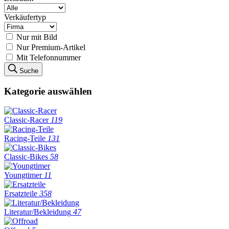
Verkäufertyp
Nur mit Bild
Nur Premium-Artikel
Mit Telefonnummer
Suche
Kategorie auswählen
Classic-Racer
119
Racing-Teile
131
Classic-Bikes
58
Youngtimer
11
Ersatzteile
358
Literatur/Bekleidung
47