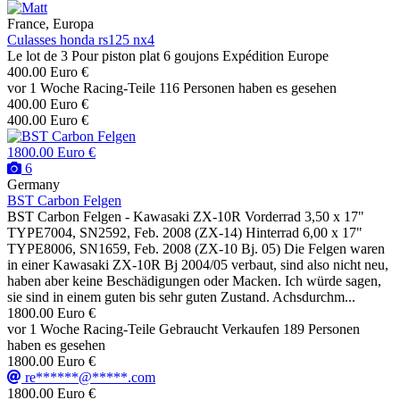
France, Europa
Culasses honda rs125 nx4
Le lot de 3 Pour piston plat 6 goujons Expédition Europe
400.00 Euro €
vor 1 Woche
Racing-Teile
116 Personen haben es gesehen
400.00 Euro €
400.00 Euro €
1800.00 Euro €
6
Germany
BST Carbon Felgen
BST Carbon Felgen - Kawasaki ZX-10R Vorderrad 3,50 x 17"
TYPE7004, SN2592, Feb. 2008 (ZX-14) Hinterrad 6,00 x 17"
TYPE8006, SN1659, Feb. 2008 (ZX-10 Bj. 05) Die Felgen waren
in einer Kawasaki ZX-10R Bj 2004/05 verbaut, sind also nicht neu,
haben aber keine Beschädigungen oder Macken. Ich würde sagen,
sie sind in einem guten bis sehr guten Zustand. Achsdurchm...
1800.00 Euro €
vor 1 Woche
Racing-Teile
Gebraucht
Verkaufen
189 Personen
haben es gesehen
1800.00 Euro €
re******@*****.com
1800.00 Euro €