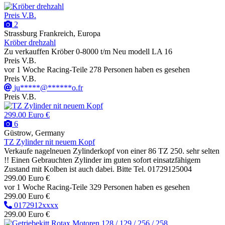
Preis V.B.
2
Strassburg Frankreich, Europa
Kröber drehzahl
Zu verkauffen Kröber 0-8000 t/m Neu modell LA 16
Preis V.B.
vor 1 Woche
Racing-Teile
278 Personen haben es gesehen
Preis V.B.
ju*****@******o.fr
Preis V.B.
299.00 Euro €
6
Güstrow, Germany
TZ Zylinder nit neuem Kopf
Verkaufe nagelneuen Zylinderkopf von einer 86 TZ 250. sehr selten
!! Einen Gebrauchten Zylinder im guten sofort einsatzfähigem
Zustand mit Kolben ist auch dabei. Bitte Tel. 01729125004
299.00 Euro €
vor 1 Woche
Racing-Teile
329 Personen haben es gesehen
299.00 Euro €
0172912xxxx
299.00 Euro €