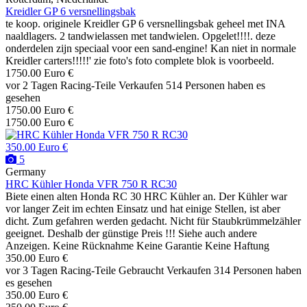
Kreidler GP 6 versnellingsbak
te koop. originele Kreidler GP 6 versnellingsbak geheel met INA
naaldlagers. 2 tandwielassen met tandwielen. Opgelet!!!!. deze
onderdelen zijn speciaal voor een sand-engine! Kan niet in normale
Kreidler carters!!!!!' zie foto's foto complete blok is voorbeeld.
1750.00 Euro €
vor 2 Tagen
Racing-Teile
Verkaufen
514 Personen haben es
gesehen
1750.00 Euro €
1750.00 Euro €
350.00 Euro €
5
Germany
HRC Kühler Honda VFR 750 R RC30
Biete einen alten Honda RC 30 HRC Kühler an. Der Kühler war
vor langer Zeit im echten Einsatz und hat einige Stellen, ist aber
dicht. Zum gefahren werden gedacht. Nicht für Staubkrümmelzähler
geeignet. Deshalb der günstige Preis !!! Siehe auch andere
Anzeigen. Keine Rücknahme Keine Garantie Keine Haftung
350.00 Euro €
vor 3 Tagen
Racing-Teile
Gebraucht
Verkaufen
314 Personen haben
es gesehen
350.00 Euro €