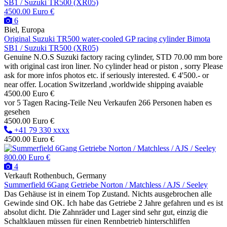
4500.00 Euro €
6
Biel, Europa
Original Suzuki TR500 water-cooled GP racing cylinder Bimota
SB1 / Suzuki TR500 (XR05)
Genuine N.O.S Suzuki factory racing cylinder, STD 70.00 mm bore
with original cast iron liner. No cylinder head or piston , sorry Please
ask for more infos photos etc. if seriously interested. € 4'500.- or
near offer. Location Switzerland ,worldwide shipping avaiable
4500.00 Euro €
vor 5 Tagen
Racing-Teile
Neu
Verkaufen
266 Personen haben es
gesehen
4500.00 Euro €
+41 79 330 xxxx
4500.00 Euro €
800.00 Euro €
4
Verkauft
Rothenbuch, Germany
Summerfield 6Gang Getriebe Norton / Matchless / AJS / Seeley
Das Gehäuse ist in einem Top Zustand. Nichts ausgebrochen alle
Gewinde sind OK. Ich habe das Getriebe 2 Jahre gefahren und es ist
absolut dicht. Die Zahnräder und Lager sind sehr gut, einzig die
Schaltklauen müssen für einen Rennbetrieb hinterschliffen