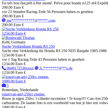
En très bon état,prêt à être monté. Prévu pour honda rs125 nf4 Expéd
290.00 Euro €
vor 23 Stunden
Racing-Teile
56 Personen haben es gesehen
290.00 Euro €
ma************@*****.com
290.00 Euro €
1234.00 Euro €
Kehl, Germany
Suche Verkleidung Honda RS 250
Suche eine Verkleidung für Honda RS 250 ND5 Baujahr 1985-1988
1234.00 Euro €
vor 1 Tag
Racing-Teile
43 Personen haben es gesehen
1234.00 Euro €
0049172530xxxx
A.********@**x.de
1234.00 Euro €
1000.00 Euro €
5
Rotterdam, Niederlande
rotax(can-am) 250cc engine.
Bouw je eigen 250cc 1-cilinder racemotor ! Te koop!!!! Can-Am 250c
carburateur. De laatste foto is een voorbeeld van hoe je hier een volw
1000.00 Euro €