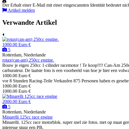
Der Erhalt einer E-Mail mit einer eingescannten Identität bedeutet nic
Artikel melden
Verwandte Artikel
1000.00 Euro €
5
Rotterdam, Niederlande
rotax(can-am) 250cc engine.
Bouw je eigen 250cc 1-cilinder racemotor ! Te koop!!!! Can-Am 250c
carburateur. De laatste foto is een voorbeeld van hoe je hier een volw
1000.00 Euro €
vor 8 Stunden
Racing-Teile
Verkaufen
875 Personen haben es geseh
1000.00 Euro €
1000.00 Euro €
2000.00 Euro €
5
Rotterdam, Niederlande
Minarelli 125cc race engine
Minarelli. 125cc race motorblok. super snel zie fotos. met op maat gem
interesse stuur een PB.