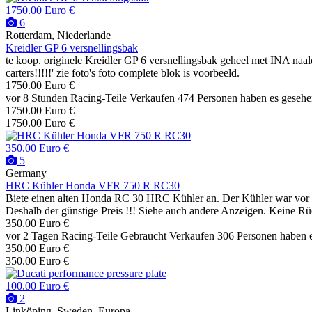
1750.00 Euro €
6
Rotterdam, Niederlande
Kreidler GP 6 versnellingsbak
te koop. originele Kreidler GP 6 versnellingsbak geheel met INA naal
carters!!!!!' zie foto's foto complete blok is voorbeeld.
1750.00 Euro €
vor 8 Stunden
Racing-Teile
Verkaufen
474 Personen haben es geseh
1750.00 Euro €
1750.00 Euro €
350.00 Euro €
5
Germany
HRC Kühler Honda VFR 750 R RC30
Biete einen alten Honda RC 30 HRC Kühler an. Der Kühler war vor lan
Deshalb der günstige Preis !!! Siehe auch andere Anzeigen. Keine 
350.00 Euro €
vor 2 Tagen
Racing-Teile
Gebraucht
Verkaufen
306 Personen haben 
350.00 Euro €
350.00 Euro €
100.00 Euro €
2
Linköping, Sweden, Europa