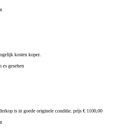
en
ogelijk kosten koper.
n es gesehen
derkop is in goede originele conditie. prijs € 1100,00
en