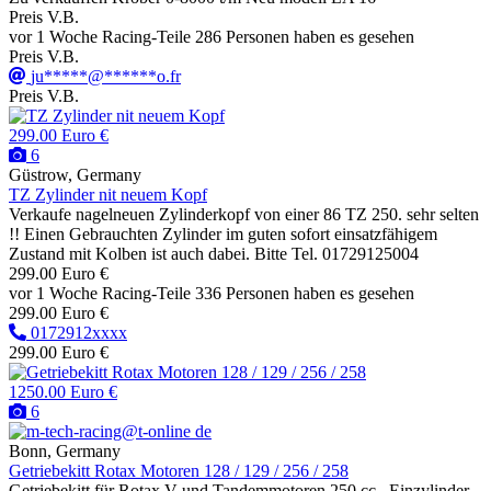
Preis V.B.
vor 1 Woche
Racing-Teile
286 Personen haben es gesehen
Preis V.B.
ju*****@******o.fr
Preis V.B.
299.00 Euro €
6
Güstrow, Germany
TZ Zylinder nit neuem Kopf
Verkaufe nagelneuen Zylinderkopf von einer 86 TZ 250. sehr selten
!! Einen Gebrauchten Zylinder im guten sofort einsatzfähigem
Zustand mit Kolben ist auch dabei. Bitte Tel. 01729125004
299.00 Euro €
vor 1 Woche
Racing-Teile
336 Personen haben es gesehen
299.00 Euro €
0172912xxxx
299.00 Euro €
1250.00 Euro €
6
Bonn, Germany
Getriebekitt Rotax Motoren 128 / 129 / 256 / 258
Getriebekitt für Rotax V und Tandemmotoren 250 cc , Einzylinder