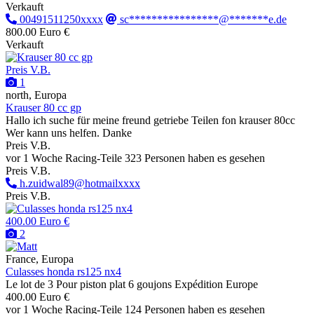
Verkauft
00491511250xxxx
sc****************@*******e.de
800.00 Euro €
Verkauft
Preis V.B.
1
north, Europa
Krauser 80 cc gp
Hallo ich suche für meine freund getriebe Teilen fon krauser 80cc
Wer kann uns helfen. Danke
Preis V.B.
vor 1 Woche
Racing-Teile
323 Personen haben es gesehen
Preis V.B.
h.zuidwal89@hotmailxxxx
Preis V.B.
400.00 Euro €
2
France, Europa
Culasses honda rs125 nx4
Le lot de 3 Pour piston plat 6 goujons Expédition Europe
400.00 Euro €
vor 1 Woche
Racing-Teile
124 Personen haben es gesehen