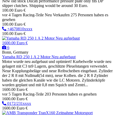
New old stock Ducati performance pressure plate only fits DP
slipper clutches. Shipping would be around 30 Euro.
100.00 Euro €
vor 4 Tagen
Racing-Teile
Neu
Verkaufen
275 Personen haben es
gesehen
100.00 Euro €
+4670810xxxx
100.00 Euro €
1600.00 Euro €
6
Bonn, Germany
Yamaha RD 250 1 A 2 Motor Neu aufgebaut
Motor wurde neu aufgebaut und optimiert! Kurbelwelle wurde neu
gelagert mit C3 tn9 Lagern, geschlitzte Pleuelstangen verwendet.
Neue Kupplungsbeläge und neue Reibscheiben eingebaut. Zylinder
der 2 R 8 mit Nullmaß(54 mm), neue Kolben. die 2 R 8 Zylinder
haben die gleichen Kanäle wie die LC Motoren. Zylinderköpfe
wurden geplant und mit 0,8 mm Squich und Zentri...
1600.00 Euro €
vor 5 Tagen
Racing-Teile
203 Personen haben es gesehen
1600.00 Euro €
0172/231xxxx
1600.00 Euro €