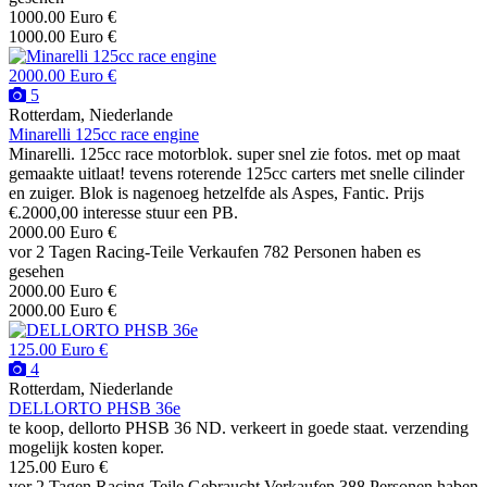
1000.00 Euro €
1000.00 Euro €
2000.00 Euro €
5
Rotterdam, Niederlande
Minarelli 125cc race engine
Minarelli. 125cc race motorblok. super snel zie fotos. met op maat
gemaakte uitlaat! tevens roterende 125cc carters met snelle cilinder
en zuiger. Blok is nagenoeg hetzelfde als Aspes, Fantic. Prijs
€.2000,00 interesse stuur een PB.
2000.00 Euro €
vor 2 Tagen
Racing-Teile
Verkaufen
782 Personen haben es
gesehen
2000.00 Euro €
2000.00 Euro €
125.00 Euro €
4
Rotterdam, Niederlande
DELLORTO PHSB 36e
te koop, dellorto PHSB 36 ND. verkeert in goede staat. verzending
mogelijk kosten koper.
125.00 Euro €
vor 2 Tagen
Racing-Teile
Gebraucht
Verkaufen
388 Personen haben