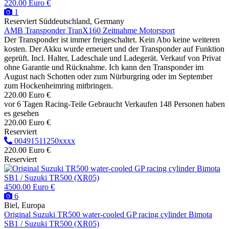
220.00 Euro €
1
Reserviert
Süddeutschland, Germany
AMB Transponder TranX160 Zeitnahme Motorsport
Der Transponder ist immer freigeschaltet. Kein Abo keine weiteren
kosten. Der Akku wurde erneuert und der Transponder auf Funktion
geprüft. Incl. Halter, Ladeschale und Ladegerät. Verkauf von Privat
ohne Garantie und Rücknahme. Ich kann den Transponder im
August nach Schotten oder zum Nürburgring oder im September
zum Hockenheimring mitbringen.
220.00 Euro €
vor 6 Tagen
Racing-Teile
Gebraucht
Verkaufen
148 Personen haben
es gesehen
220.00 Euro €
Reserviert
00491511250xxxx
220.00 Euro €
Reserviert
4500.00 Euro €
6
Biel, Europa
Original Suzuki TR500 water-cooled GP racing cylinder Bimota
SB1 / Suzuki TR500 (XR05)