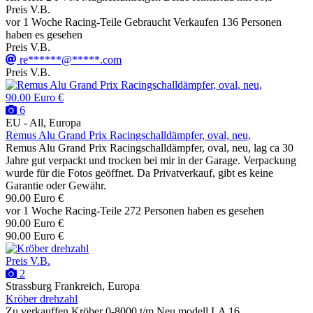
Preis V.B.
vor 1 Woche
Racing-Teile
Gebraucht
Verkaufen
136 Personen
haben es gesehen
Preis V.B.
re******@*****.com
Preis V.B.
90.00 Euro €
6
EU - All, Europa
Remus Alu Grand Prix Racingschalldämpfer, oval, neu,
Remus Alu Grand Prix Racingschalldämpfer, oval, neu, lag ca 30
Jahre gut verpackt und trocken bei mir in der Garage. Verpackung
wurde für die Fotos geöffnet. Da Privatverkauf, gibt es keine
Garantie oder Gewähr.
90.00 Euro €
vor 1 Woche
Racing-Teile
272 Personen haben es gesehen
90.00 Euro €
90.00 Euro €
Preis V.B.
2
Strassburg Frankreich, Europa
Kröber drehzahl
Zu verkauffen Kröber 0-8000 t/m Neu modell LA 16