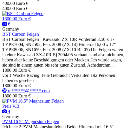
400.00 Euro €
400.00 Euro €
1800.00 Euro €
6
Germany
BST Carbon Felgen
BST Carbon Felgen - Kawasaki ZX-10R Vorderrad 3,50 x 17"
TYPE7004, SN2592, Feb. 2008 (ZX-14) Hinterrad 6,00 x 17"
TYPE8006, SN1659, Feb. 2008 (ZX-10 Bj. 05) Die Felgen waren
in einer Kawasaki ZX-10R Bj 2004/05 verbaut, sind also nicht neu,
haben aber keine Beschädigungen oder Macken. Ich würde sagen,
sie sind in einem guten bis sehr guten Zustand. Achsdurchm...
1800.00 Euro €
vor 1 Woche
Racing-Teile
Gebraucht
Verkaufen
192 Personen
haben es gesehen
1800.00 Euro €
re******@*****.com
1800.00 Euro €
Preis V.B.
4
Germany
PVM 16,5" Magnesium Felgen
Ich biete 2 PVM Magnesiumfelgen Beide Hinterrad mit 16,5"