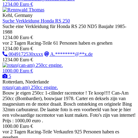
1234.00 Euro €
Kehl, Germany
Suche Verkleidung Honda RS 250
Suche eine Verkleidung für Honda RS 250 ND5 Baujahr 1985-
1988
1234.00 Euro €
vor 2 Tagen
Racing-Teile
61 Personen haben es gesehen
1234.00 Euro €
0049172530xxxx
A.********@**x.de
1234.00 Euro €
1000.00 Euro €
5
Rotterdam, Niederlande
rotax(can-am) 250cc engine.
Bouw je eigen 250cc 1-cilinder racemotor ! Te koop!!!! Can-Am
250cc (Bombardier), bouwjaar 1978. Carter en deksels zijn van
magnesium en de motor draait. Bosch ontsteking en originele Bing
32mm carburateur. De laatste foto is een voorbeeld van hoe je hier
een volwaardige racemotor van kunt maken. Foto's zijn van internet!
Prijs : 1000,00 euro .
1000.00 Euro €
vor 2 Tagen
Racing-Teile
Verkaufen
925 Personen haben es
gesehen