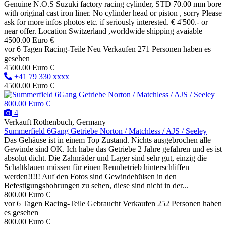
Genuine N.O.S Suzuki factory racing cylinder, STD 70.00 mm bore
with original cast iron liner. No cylinder head or piston , sorry Please
ask for more infos photos etc. if seriously interested. € 4'500.- or
near offer. Location Switzerland ,worldwide shipping avaiable
4500.00 Euro €
vor 6 Tagen
Racing-Teile
Neu
Verkaufen
271 Personen haben es
gesehen
4500.00 Euro €
+41 79 330 xxxx
4500.00 Euro €
800.00 Euro €
4
Verkauft
Rothenbuch, Germany
Summerfield 6Gang Getriebe Norton / Matchless / AJS / Seeley
Das Gehäuse ist in einem Top Zustand. Nichts ausgebrochen alle
Gewinde sind OK. Ich habe das Getriebe 2 Jahre gefahren und es ist
absolut dicht. Die Zahnräder und Lager sind sehr gut, einzig die
Schaltklauen müssen für einen Rennbetrieb hinterschliffen
werden!!!!! Auf den Fotos sind Gewindehülsen in den
Befestigungsbohrungen zu sehen, diese sind nicht in der...
800.00 Euro €
vor 6 Tagen
Racing-Teile
Gebraucht
Verkaufen
252 Personen haben
es gesehen
800.00 Euro €