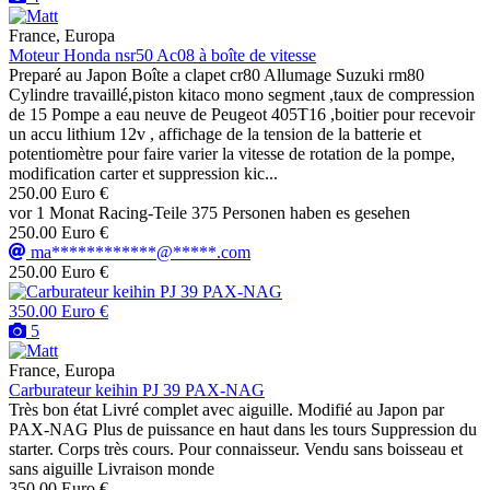
France, Europa
Moteur Honda nsr50 Ac08 à boîte de vitesse
Preparé au Japon Boîte a clapet cr80 Allumage Suzuki rm80
Cylindre travaillé,piston kitaco mono segment ,taux de compression
de 15 Pompe a eau neuve de Peugeot 405T16 ,boitier pour recevoir
un accu lithium 12v , affichage de la tension de la batterie et
potentiomètre pour faire varier la vitesse de rotation de la pompe,
modification carter et suppression kic...
250.00 Euro €
vor 1 Monat
Racing-Teile
375 Personen haben es gesehen
250.00 Euro €
ma************@*****.com
250.00 Euro €
350.00 Euro €
5
France, Europa
Carburateur keihin PJ 39 PAX-NAG
Très bon état Livré complet avec aiguille. Modifié au Japon par
PAX-NAG Plus de puissance en haut dans les tours Suppression du
starter. Corps très cours. Pour connaisseur. Vendu sans boisseau et
sans aiguille Livraison monde
350.00 Euro €