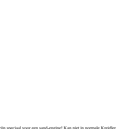
ijn speciaal voor een sand-engine! Kan niet in normale Kreidler