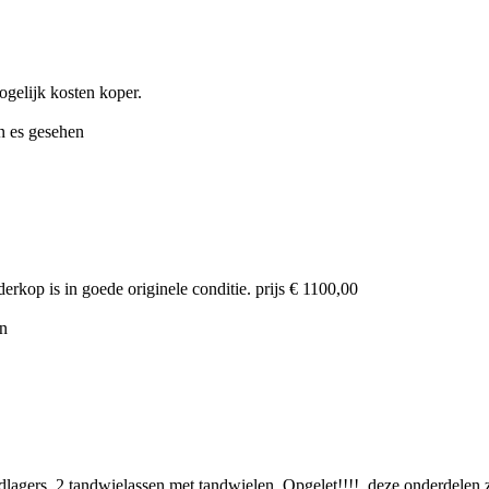
ogelijk kosten koper.
n es gesehen
derkop is in goede originele conditie. prijs € 1100,00
en
dlagers. 2 tandwielassen met tandwielen. Opgelet!!!!. deze onderdelen z