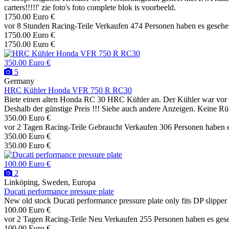
carters!!!!!' zie foto's foto complete blok is voorbeeld.
1750.00 Euro €
vor 8 Stunden
Racing-Teile
Verkaufen
474 Personen haben es geseh
1750.00 Euro €
1750.00 Euro €
350.00 Euro €
5
Germany
HRC Kühler Honda VFR 750 R RC30
Biete einen alten Honda RC 30 HRC Kühler an. Der Kühler war vor lan
Deshalb der günstige Preis !!! Siehe auch andere Anzeigen. Keine 
350.00 Euro €
vor 2 Tagen
Racing-Teile
Gebraucht
Verkaufen
306 Personen haben 
350.00 Euro €
350.00 Euro €
100.00 Euro €
2
Linköping, Sweden, Europa
Ducati performance pressure plate
New old stock Ducati performance pressure plate only fits DP slippe
100.00 Euro €
vor 2 Tagen
Racing-Teile
Neu
Verkaufen
255 Personen haben es ges
100.00 Euro €