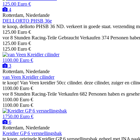
125.00 Euro €
4
Rotterdam, Niederlande
DELLORTO PHSB 36e
te koop, dellorto PHSB 36 ND. verkeert in goede staat. verzending m
125.00 Euro €
vor 8 Stunden
Racing-Teile
Gebraucht
Verkaufen
374 Personen habe
125.00 Euro €
125.00 Euro €
1100.00 Euro €
3
Rotterdam, Niederlande
van Veen Kreidler cilinder
te koop! Van Veen kreidler 50cc cilinder. deze cilinder, zuiger en cilin
1100.00 Euro €
vor 8 Stunden
Racing-Teile
Verkaufen
682 Personen haben es geseh
1100.00 Euro €
1100.00 Euro €
1750.00 Euro €
6
Rotterdam, Niederlande
Kreidler GP 6 versnellingsbak
te koop. originele Kreidler GP 6 versnellingsbak geheel met INA naal