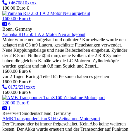
+4670810xxxx
100.00 Euro €
1600.00 Euro €
6
Bonn, Germany
Yamaha RD 250 1 A 2 Motor Neu aufgebaut
Motor wurde neu aufgebaut und optimiert! Kurbelwelle wurde neu
gelagert mit C3 tn9 Lagern, geschlitzte Pleuelstangen verwendet.
Neue Kupplungsbeläge und neue Reibscheiben eingebaut. Zylinder
der 2 R 8 mit Nullmaß(54 mm), neue Kolben. die 2 R 8 Zylinder
haben die gleichen Kanäle wie die LC Motoren. Zylinderköpfe
wurden geplant und mit 0,8 mm Squich und Zentri...
1600.00 Euro €
vor 2 Tagen
Racing-Teile
165 Personen haben es gesehen
1600.00 Euro €
0172/231xxxx
1600.00 Euro €
220.00 Euro €
1
Reserviert
Süddeutschland, Germany
AMB Transponder TranX160 Zeitnahme Motorsport
Der Transponder ist immer freigeschaltet. Kein Abo keine weiteren
kosten. Der Akku wurde erneuert und der Transponder auf Funktion