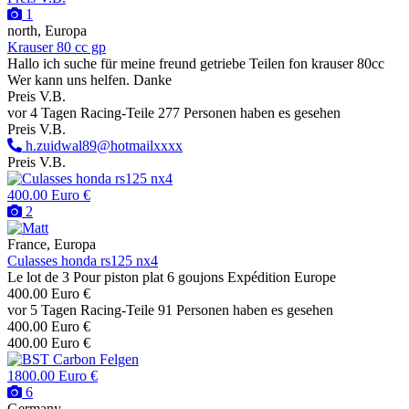
1
north, Europa
Krauser 80 cc gp
Hallo ich suche für meine freund getriebe Teilen fon krauser 80cc
Wer kann uns helfen. Danke
Preis V.B.
vor 4 Tagen
Racing-Teile
277 Personen haben es gesehen
Preis V.B.
h.zuidwal89@hotmailxxxx
Preis V.B.
400.00 Euro €
2
France, Europa
Culasses honda rs125 nx4
Le lot de 3 Pour piston plat 6 goujons Expédition Europe
400.00 Euro €
vor 5 Tagen
Racing-Teile
91 Personen haben es gesehen
400.00 Euro €
400.00 Euro €
1800.00 Euro €
6
Germany