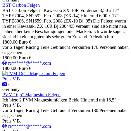
BST Carbon Felgen
BST Carbon Felgen - Kawasaki ZX-10R Vorderrad 3,50 x 17"
TYPE7004, SN2592, Feb. 2008 (ZX-14) Hinterrad 6,00 x 17"
TYPE8006, SN1659, Feb. 2008 (ZX-10 Bj. 05) Die Felgen waren
in einer Kawasaki ZX-10R Bj 2004/05 verbaut, sind also nicht neu,
haben aber keine Beschädigungen oder Macken. Ich würde sagen,
sie sind in einem guten bis sehr guten Zustand. Achsdurchm...
1800.00 Euro €
vor 6 Tagen
Racing-Teile
Gebraucht
Verkaufen
176 Personen haben
es gesehen
1800.00 Euro €
re******@*****.com
1800.00 Euro €
Preis V.B.
4
Germany
PVM 16,5" Magnesium Felgen
Ich biete 2 PVM Magnesiumfelgen Beide Hinterrad mit 16,5"
Preis V.B.
vor 6 Tagen
Racing-Teile
Gebraucht
Verkaufen
130 Personen haben
es gesehen
Preis V.B.
re******@*****.com