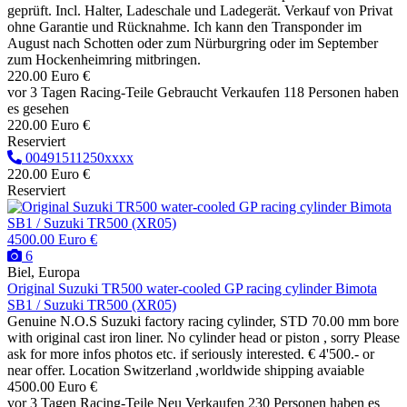
geprüft. Incl. Halter, Ladeschale und Ladegerät. Verkauf von Privat
ohne Garantie und Rücknahme. Ich kann den Transponder im
August nach Schotten oder zum Nürburgring oder im September
zum Hockenheimring mitbringen.
220.00 Euro €
vor 3 Tagen
Racing-Teile
Gebraucht
Verkaufen
118 Personen haben
es gesehen
220.00 Euro €
Reserviert
00491511250xxxx
220.00 Euro €
Reserviert
4500.00 Euro €
6
Biel, Europa
Original Suzuki TR500 water-cooled GP racing cylinder Bimota
SB1 / Suzuki TR500 (XR05)
Genuine N.O.S Suzuki factory racing cylinder, STD 70.00 mm bore
with original cast iron liner. No cylinder head or piston , sorry Please
ask for more infos photos etc. if seriously interested. € 4'500.- or
near offer. Location Switzerland ,worldwide shipping avaiable
4500.00 Euro €
vor 3 Tagen
Racing-Teile
Neu
Verkaufen
230 Personen haben es