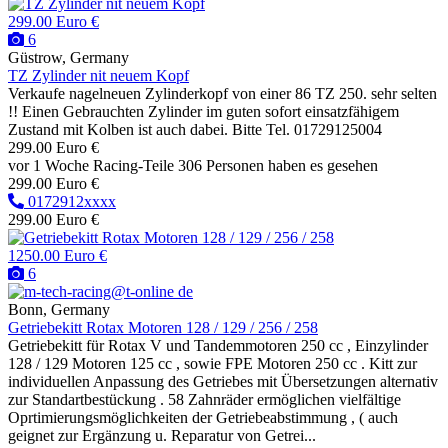
299.00 Euro €
6
Güstrow, Germany
TZ Zylinder nit neuem Kopf
Verkaufe nagelneuen Zylinderkopf von einer 86 TZ 250. sehr selten
!! Einen Gebrauchten Zylinder im guten sofort einsatzfähigem
Zustand mit Kolben ist auch dabei. Bitte Tel. 01729125004
299.00 Euro €
vor 1 Woche
Racing-Teile
306 Personen haben es gesehen
299.00 Euro €
0172912xxxx
299.00 Euro €
1250.00 Euro €
6
Bonn, Germany
Getriebekitt Rotax Motoren 128 / 129 / 256 / 258
Getriebekitt für Rotax V und Tandemmotoren 250 cc , Einzylinder
128 / 129 Motoren 125 cc , sowie FPE Motoren 250 cc . Kitt zur
individuellen Anpassung des Getriebes mit Übersetzungen alternativ
zur Standartbestückung . 58 Zahnräder ermöglichen vielfältige
Oprtimierungsmöglichkeiten der Getriebeabstimmung , ( auch
geignet zur Ergänzung u. Reparatur von Getrei...