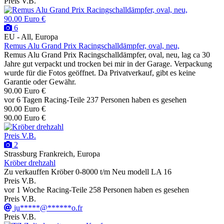
Preis V.B.
90.00 Euro €
6
EU - All, Europa
Remus Alu Grand Prix Racingschalldämpfer, oval, neu,
Remus Alu Grand Prix Racingschalldämpfer, oval, neu, lag ca 30
Jahre gut verpackt und trocken bei mir in der Garage. Verpackung
wurde für die Fotos geöffnet. Da Privatverkauf, gibt es keine
Garantie oder Gewähr.
90.00 Euro €
vor 6 Tagen
Racing-Teile
237 Personen haben es gesehen
90.00 Euro €
90.00 Euro €
Preis V.B.
2
Strassburg Frankreich, Europa
Kröber drehzahl
Zu verkauffen Kröber 0-8000 t/m Neu modell LA 16
Preis V.B.
vor 1 Woche
Racing-Teile
258 Personen haben es gesehen
Preis V.B.
ju*****@******o.fr
Preis V.B.