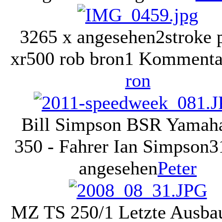
3265 x angesehen
2stroke 
xr500 rob bron
1 Kommenta
ron
Bill Simpson BSR Yamah
350 - Fahrer Ian Simpson
3
angesehen
Peter
MZ TS 250/1 Letzte Ausba