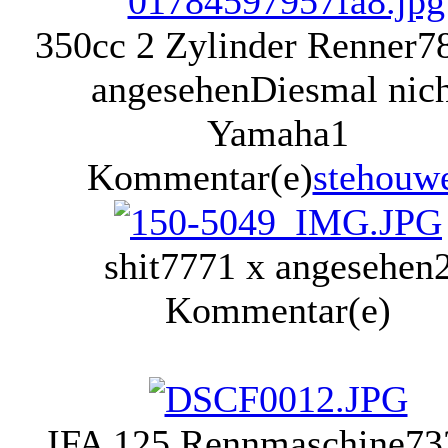
350cc 2 Zylinder Renner
7
angesehen
Diesmal nic
Yamaha
1
Kommentar(e)
stehouw
shit
7771 x angesehen
Kommentar(e)
IFA 125 Rennmaschine
73