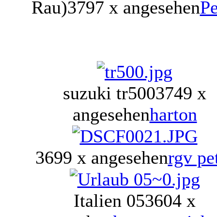
Rau)
3797 x angesehen
Pe
suzuki tr500
3749 x
angesehen
harton
3699 x angesehen
rgv pe
Italien 05
3604 x