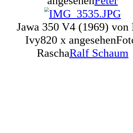
angesehen
Peter
Jawa 350 V4 (1969) von 
Ivy
820 x angesehen
Fot
Rascha
Ralf Schaum