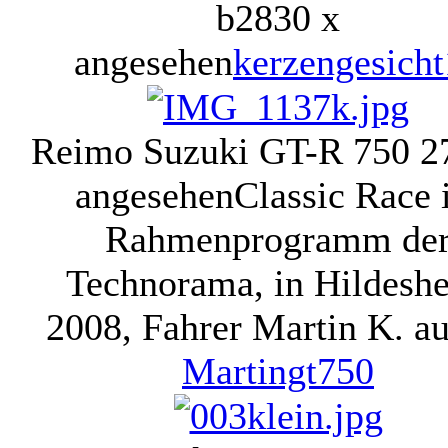
b
2830 x
angesehen
kerzengesich
Reimo Suzuki GT-R 750
2
angesehen
Classic Race
Rahmenprogramm de
Technorama, in Hildesh
2008, Fahrer Martin K. au
Martingt750