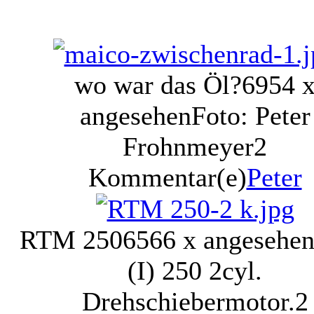
wo war das Öl?
6954 
angesehen
Foto: Peter
Frohnmeyer
2
Kommentar(e)
Peter
RTM 250
6566 x angesehe
(I) 250 2cyl.
Drehschiebermotor.
2