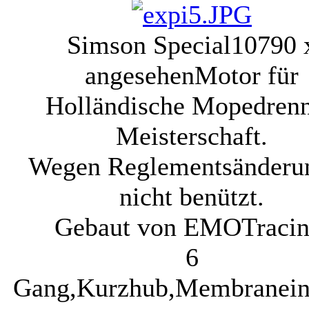
Simson Special
10790 
angesehen
Motor für
Holländische Mopedren
Meisterschaft.
Wegen Reglementsänderu
nicht benützt.
Gebaut von EMOTracin
6
Gang,Kurzhub,Membraneinl