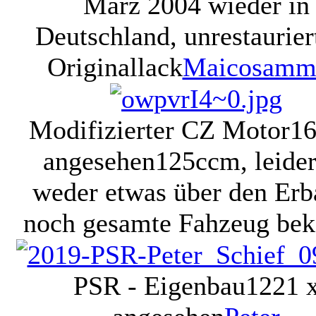
März 2004 wieder in
Deutschland, unrestaurier
Originallack
Maicosamm
Modifizierter CZ Motor
16
angesehen
125ccm, leider
weder etwas über den Erb
noch gesamte Fahzeug bek
PSR - Eigenbau
1221 