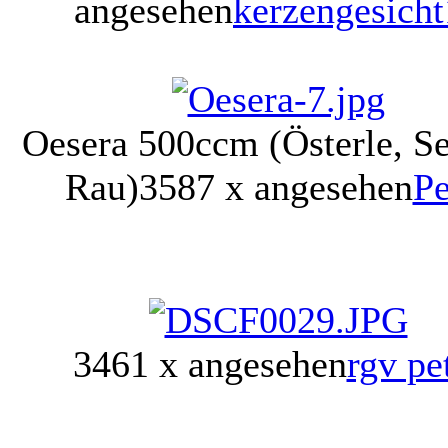
angesehen
kerzengesich
Oesera 500ccm (Österle, Se
Rau)
3587 x angesehen
Pe
3461 x angesehen
rgv pe