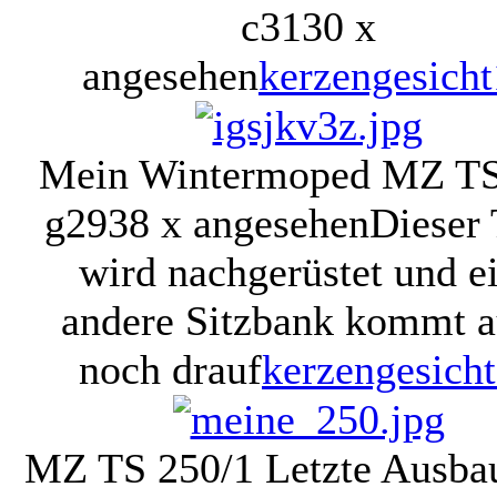
c
3130 x
angesehen
kerzengesich
Mein Wintermoped MZ TS
g
2938 x angesehen
Dieser
wird nachgerüstet und e
andere Sitzbank kommt 
noch drauf
kerzengesich
MZ TS 250/1 Letzte Ausba