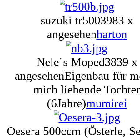
suzuki tr500
3983 x
angesehen
harton
Nele´s Moped
3839 x
angesehen
Eigenbau für m
mich liebende Tochte
(6Jahre)
mumirei
Oesera 500ccm (Österle, Se