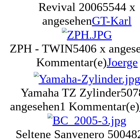
Revival 2006
5544 x
angesehen
GT-Karl
ZPH - TWIN
5406 x anges
Kommentar(e)
Joerge
Yamaha TZ Zylinder
507
angesehen
1 Kommentar(e)
Seltene Sanvenero 500
48