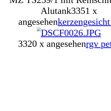
Alutank
3351 x
angesehen
kerzengesich
3320 x angesehen
rgv pe