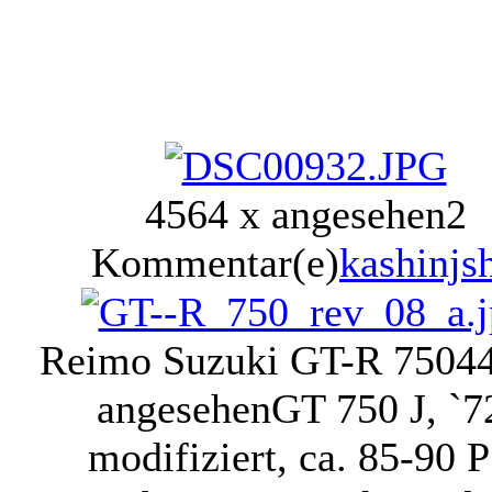
4564 x angesehen
2
Kommentar(e)
kashinjs
Reimo Suzuki GT-R 750
4
angesehen
GT 750 J, `7
modifiziert, ca. 85-90 P