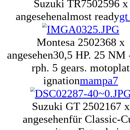
Suzuki TR750
2596 x
angesehen
almost ready
gt
Montesa 250
2368 x
angesehen
30,5 HP. 25 NM 
rph. 5 gears. motoplat
ignation
mampa7
Suzuki GT 250
2167 x
angesehen
für Classic-C