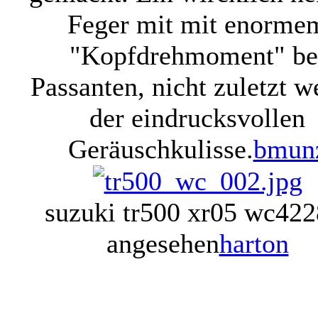
Feger mit mit enorme
"Kopfdrehmoment" be
Passanten, nicht zuletzt 
der eindrucksvollen
Geräuschkulisse.
bmun
suzuki tr500 xr05 wc
422
angesehen
harton