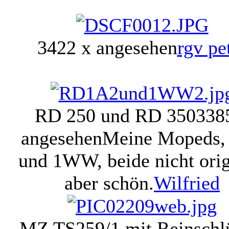
3422 x angesehen
rgv pe
RD 250 und RD 350
338
angesehen
Meine Mopeds,
und 1WW, beide nicht orig
aber schön.
Wilfried
MZ TS259/1 mit Reinschl