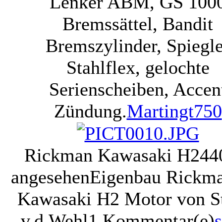
Lenker ABM, GS 100
Bremssättel, Bandit
Bremszylinder, Spiegle
Stahlflex, gelochte
Serienscheiben, Accen
Zündung.
Martingt750
Rickman Kawasaki H2
44
angesehen
Eigenbau Rickma
Kawasaki H2 Motor von S
v.d.Wehl
1 Kommentar(e)