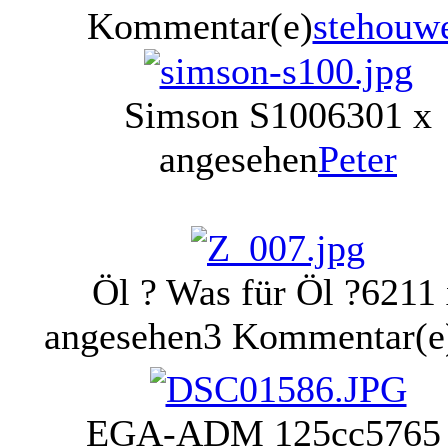
Kommentar(e)
stehouw
Simson S100
6301 x
angesehen
Peter
Öl ? Was für Öl ?
6211 
angesehen
3 Kommentar(e
EGA-ADM 125cc
5765