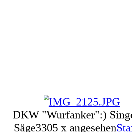
DKW "Wurfanker":) Sing
Säge
3305 x angesehen
St