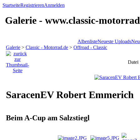
Startseite
Registrieren
Anmelden
Galerie - www.classic-motorrad
Albenliste
Neueste Uploads
Neu
Galerie
>
Classic - Motorrad.de
>
Offroad - Classic
Datei
SaracenEV Robert Emmerich
Beim A-Cup am Salzstiegl