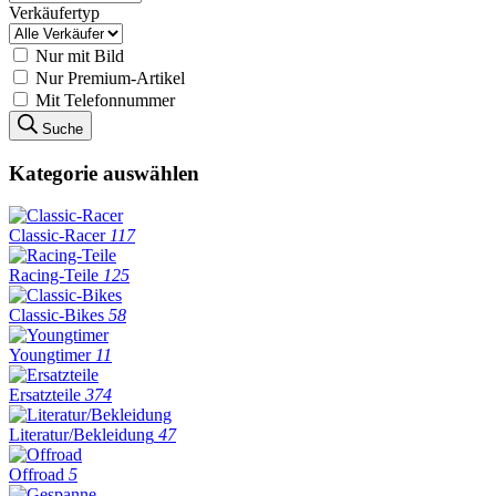
Verkäufertyp
Nur mit Bild
Nur Premium-Artikel
Mit Telefonnummer
Suche
Kategorie auswählen
Classic-Racer
117
Racing-Teile
125
Classic-Bikes
58
Youngtimer
11
Ersatzteile
374
Literatur/Bekleidung
47
Offroad
5