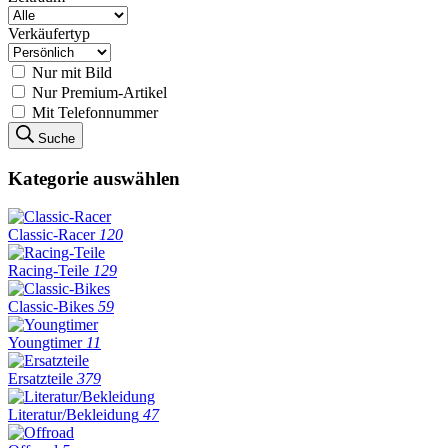
Verkäufertyp
Nur mit Bild
Nur Premium-Artikel
Mit Telefonnummer
Suche
Kategorie auswählen
Classic-Racer
120
Racing-Teile
129
Classic-Bikes
59
Youngtimer
11
Ersatzteile
379
Literatur/Bekleidung
47