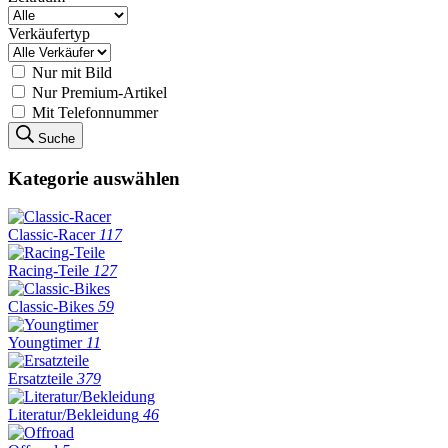
Verkäufertyp
Nur mit Bild
Nur Premium-Artikel
Mit Telefonnummer
Suche
Kategorie auswählen
Classic-Racer
117
Racing-Teile
127
Classic-Bikes
59
Youngtimer
11
Ersatzteile
379
Literatur/Bekleidung
46