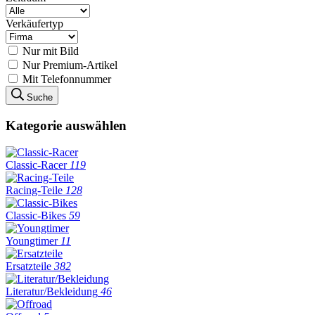
Verkäufertyp
Nur mit Bild
Nur Premium-Artikel
Mit Telefonnummer
Suche
Kategorie auswählen
Classic-Racer
119
Racing-Teile
128
Classic-Bikes
59
Youngtimer
11
Ersatzteile
382
Literatur/Bekleidung
46