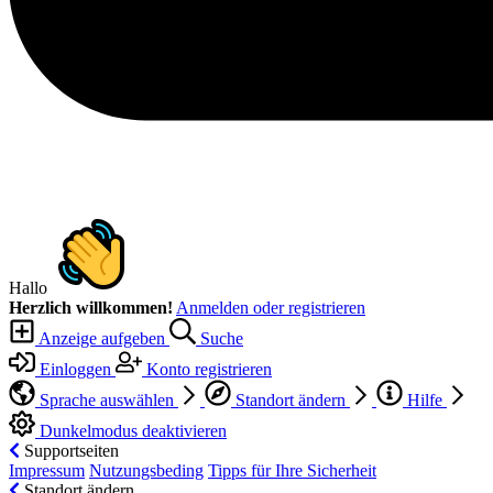
Hallo
Herzlich willkommen!
Anmelden oder registrieren
Anzeige aufgeben
Suche
Einloggen
Konto registrieren
Sprache auswählen
Standort ändern
Hilfe
Dunkelmodus deaktivieren
Supportseiten
Impressum
Nutzungsbeding
Tipps für Ihre Sicherheit
Standort ändern