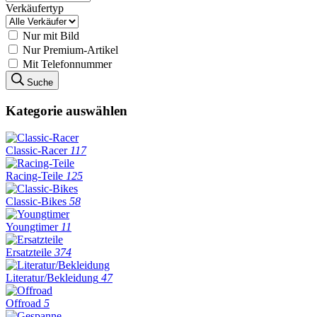
Verkäufertyp
Nur mit Bild
Nur Premium-Artikel
Mit Telefonnummer
Suche
Kategorie auswählen
Classic-Racer
117
Racing-Teile
125
Classic-Bikes
58
Youngtimer
11
Ersatzteile
374
Literatur/Bekleidung
47
Offroad
5