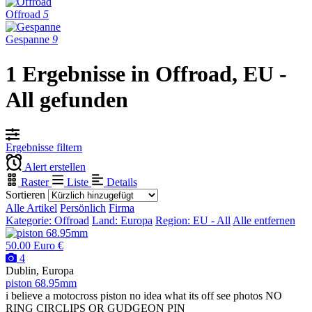
Offroad
5
Gespanne
9
1 Ergebnisse in Offroad, EU -
All gefunden
Ergebnisse filtern
Alert erstellen
Raster
Liste
Details
Sortieren
Alle Artikel
Persönlich
Firma
Kategorie: Offroad
Land: Europa
Region: EU - All
Alle entfernen
50.00 Euro €
4
Dublin, Europa
piston 68.95mm
i believe a motocross piston no idea what its off see photos NO
RING CIRCLIPS OR GUDGEON PIN