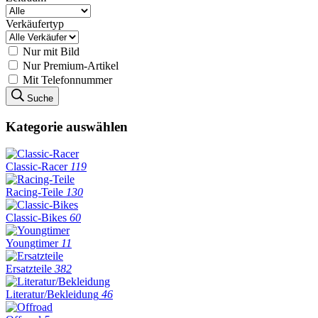
Verkäufertyp
Nur mit Bild
Nur Premium-Artikel
Mit Telefonnummer
Suche
Kategorie auswählen
Classic-Racer
119
Racing-Teile
130
Classic-Bikes
60
Youngtimer
11
Ersatzteile
382
Literatur/Bekleidung
46