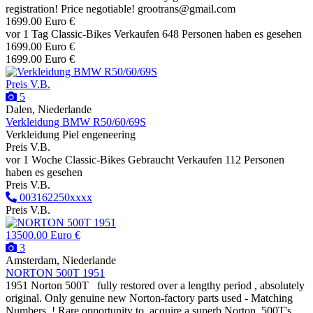
registration! Price negotiable! grootrans@gmail.com
1699.00 Euro €
vor 1 Tag
Classic-Bikes
Verkaufen
648 Personen haben es gesehen
1699.00 Euro €
1699.00 Euro €
Preis V.B.
5
Dalen, Niederlande
Verkleidung BMW R50/60/69S
Verkleidung Piel engeneering
Preis V.B.
vor 1 Woche
Classic-Bikes
Gebraucht
Verkaufen
112 Personen
haben es gesehen
Preis V.B.
003162250xxxx
Preis V.B.
13500.00 Euro €
3
Amsterdam, Niederlande
NORTON 500T 1951
1951 Norton 500T fully restored over a lengthy period , absolutely
original. Only genuine new Norton-factory parts used - Matching
Numbers .! Rare opportunity to acquire a superb Norton. 500T's