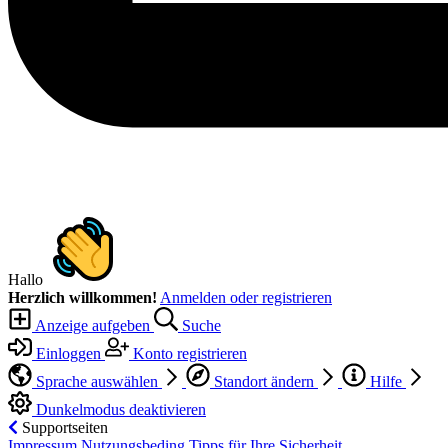
Hallo
Herzlich willkommen!
Anmelden oder registrieren
Anzeige aufgeben
Suche
Einloggen
Konto registrieren
Sprache auswählen
Standort ändern
Hilfe
Dunkelmodus deaktivieren
Supportseiten
Impressum
Nutzungsbeding
Tipps für Ihre Sicherheit