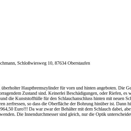
chmann, Schloßwiesweg 10, 87634 Oberstaufen
h überholter Hauptbremszylinder für vorn und hinten angeboten. Die 
vorragendem Zustand sind. Keinerlei Beschädigungen, oder Riefen, es w
 und die Kunststofftülle für den Schlauchanschluss hinten mit neuen S
ren zerfressen, so dass die Oberfläche der Bohrung hinüber ist. Dann h
64,50 Euro!!! Da war zwar der Behälter mit dem Schlauch dabei, aber d
wenden. Die Innendurchmesser sind gleich, nur die Optik unterscheidet 