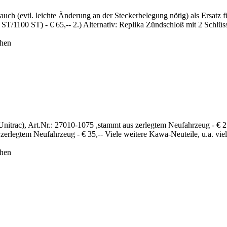
auch (evtl. leichte Änderung an der Steckerbelegung nötig) als Ersatz
00 ST) - € 65,-- 2.) Alternativ: Replika Zündschloß mit 2 Schlüssel
ehen
Unitrac), Art.Nr.: 27010-1075 ,stammt aus zerlegtem Neufahrzeug - € 2
zerlegtem Neufahrzeug - € 35,-- Viele weitere Kawa-Neuteile, u.a. viele
ehen