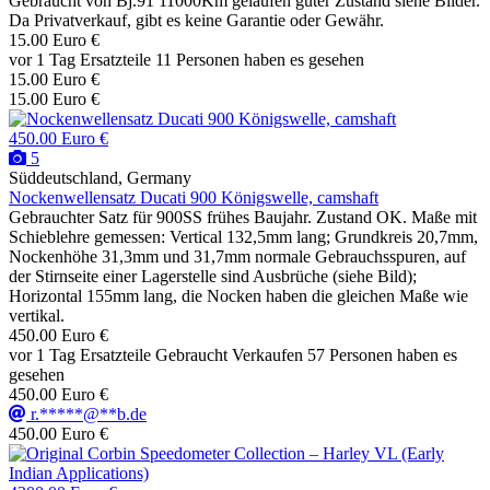
Gebraucht von Bj.91 11000Km gelaufen guter Zustand siehe Bilder.
Da Privatverkauf, gibt es keine Garantie oder Gewähr.
15.00 Euro €
vor 1 Tag
Ersatzteile
11 Personen haben es gesehen
15.00 Euro €
15.00 Euro €
450.00 Euro €
5
Süddeutschland, Germany
Nockenwellensatz Ducati 900 Königswelle, camshaft
Gebrauchter Satz für 900SS frühes Baujahr. Zustand OK. Maße mit
Schieblehre gemessen: Vertical 132,5mm lang; Grundkreis 20,7mm,
Nockenhöhe 31,3mm und 31,7mm normale Gebrauchsspuren, auf
der Stirnseite einer Lagerstelle sind Ausbrüche (siehe Bild);
Horizontal 155mm lang, die Nocken haben die gleichen Maße wie
vertikal.
450.00 Euro €
vor 1 Tag
Ersatzteile
Gebraucht
Verkaufen
57 Personen haben es
gesehen
450.00 Euro €
r.*****@**b.de
450.00 Euro €