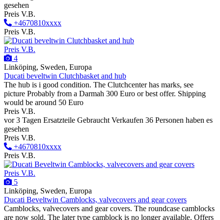
gesehen
Preis V.B.
+4670810xxxx
Preis V.B.
Preis V.B.
4
Linköping, Sweden, Europa
Ducati beveltwin Clutchbasket and hub
The hub is i good condition. The Clutchcenter has marks, see
picture Probably from a Darmah 300 Euro or best offer. Shipping
would be around 50 Euro
Preis V.B.
vor 3 Tagen
Ersatzteile
Gebraucht
Verkaufen
36 Personen haben es
gesehen
Preis V.B.
+4670810xxxx
Preis V.B.
Preis V.B.
5
Linköping, Sweden, Europa
Ducati Beveltwin Camblocks, valvecovers and gear covers
Camblocks, valvecovers and gear covers. The roundcase camblocks
are now sold. The later type camblock is no longer available. Offers