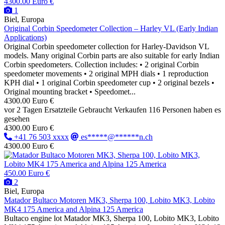
4300.00 Euro €
1
Biel, Europa
Original Corbin Speedometer Collection – Harley VL (Early Indian
Applications)
Original Corbin speedometer collection for Harley-Davidson VL
models. Many original Corbin parts are also suitable for early Indian
Corbin speedometers. Collection includes: • 2 original Corbin
speedometer movements • 2 original MPH dials • 1 reproduction
KPH dial • 1 original Corbin speedometer cup • 2 original bezels •
Original mounting bracket • Speedomet...
4300.00 Euro €
vor 2 Tagen
Ersatzteile
Gebraucht
Verkaufen
116 Personen haben es
gesehen
4300.00 Euro €
+41 76 503 xxxx
es*****@******n.ch
4300.00 Euro €
450.00 Euro €
2
Biel, Europa
Matador Bultaco Motoren MK3, Sherpa 100, Lobito MK3, Lobito
MK4 175 America and Alpina 125 America
Bultaco engine lot Matador MK3, Sherpa 100, Lobito MK3, Lobito