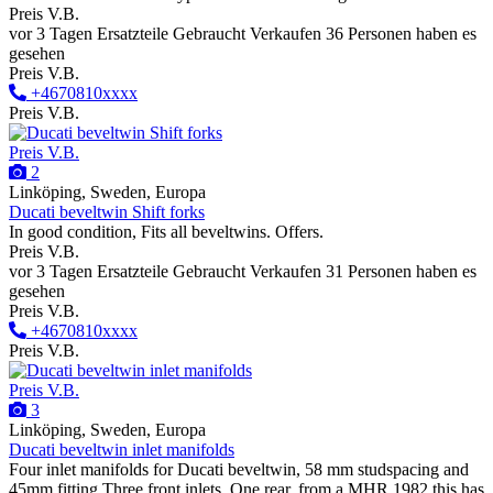
Preis V.B.
vor 3 Tagen
Ersatzteile
Gebraucht
Verkaufen
36 Personen haben es
gesehen
Preis V.B.
+4670810xxxx
Preis V.B.
Preis V.B.
2
Linköping, Sweden, Europa
Ducati beveltwin Shift forks
In good condition, Fits all beveltwins. Offers.
Preis V.B.
vor 3 Tagen
Ersatzteile
Gebraucht
Verkaufen
31 Personen haben es
gesehen
Preis V.B.
+4670810xxxx
Preis V.B.
Preis V.B.
3
Linköping, Sweden, Europa
Ducati beveltwin inlet manifolds
Four inlet manifolds for Ducati beveltwin, 58 mm studspacing and
45mm fitting Three front inlets. One rear, from a MHR 1982 this has