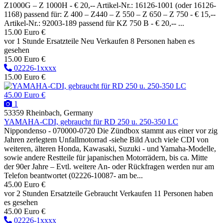
Z1000G – Z 1000H - € 20,-- Artikel-Nr.: 16126-1001 (oder 16126-
1168) passend für: Z 400 – Z440 – Z 550 – Z 650 – Z 750 - € 15,--
Artikel-Nr.: 92003-189 passend für KZ 750 B - € 20,-- ...
15.00 Euro €
vor 1 Stunde
Ersatzteile
Neu
Verkaufen
8 Personen haben es
gesehen
15.00 Euro €
02226-1xxxx
15.00 Euro €
45.00 Euro €
1
53359 Rheinbach, Germany
YAMAHA-CDI, gebraucht für RD 250 u. 250-350 LC
Nippondenso - 070000-0720 Die Zündbox stammt aus einer vor zig
Jahren zerlegtem Unfallmotorrad -siehe Bild Auch viele CDI von
weiteren, älteren Honda, Kawasaki, Suzuki - und Yamaha-Modelle,
sowie andere Restteile für japanischen Motorrädern, bis ca. Mitte
der 90er Jahre – Evtl. weitere An- oder Rückfragen werden nur am
Telefon beantwortet (02226-10087- am be...
45.00 Euro €
vor 2 Stunden
Ersatzteile
Gebraucht
Verkaufen
11 Personen haben
es gesehen
45.00 Euro €
02226-1xxxx