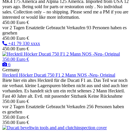
MK4 175 America and Alpina 125 America. Imported from USA 12
years ago. Being sold for parts or restoration only . No individual
sales. Collection only – no shipping. Please send me a PM if you are
interested or would like more information.
450.00 Euro €
vor 2 Tagen
Ersatzteile
Gebraucht
Verkaufen
93 Personen haben es
gesehen
450.00 Euro €
+41 79 330 xxxx
450.00 Euro €
350.00 Euro €
6
Germany
Heckteil Höcker Ducati 750 F1 2 Mann NOS -Neu- Original
Biete hier ein altes Heckteil für die Ducati F1 an. Das Teil war noch
nie verbaut. kleine Lagerspuren bleiben nicht aus und sind auch hier
vorhanden. Es handelt sich um ein recht seltenes 2 Mann Heckteil.
Fast 40 Jahre alt. Evtl. mit passender Sitzbank Keine Rücknahme
350.00 Euro €
vor 2 Tagen
Ersatzteile
Gebraucht
Verkaufen
256 Personen haben
es gesehen
350.00 Euro €
350.00 Euro €