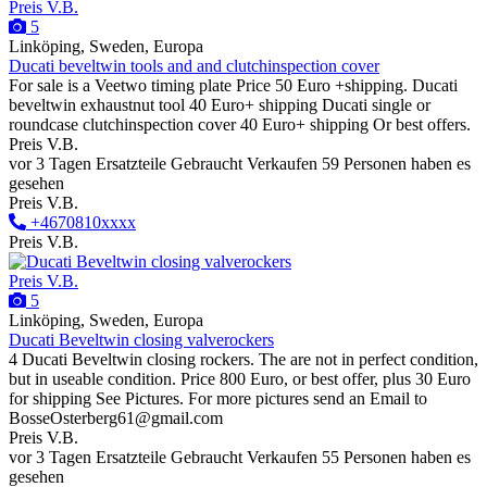
Preis V.B.
5
Linköping, Sweden, Europa
Ducati beveltwin tools and and clutchinspection cover
For sale is a Veetwo timing plate Price 50 Euro +shipping. Ducati
beveltwin exhaustnut tool 40 Euro+ shipping Ducati single or
roundcase clutchinspection cover 40 Euro+ shipping Or best offers.
Preis V.B.
vor 3 Tagen
Ersatzteile
Gebraucht
Verkaufen
59 Personen haben es
gesehen
Preis V.B.
+4670810xxxx
Preis V.B.
Preis V.B.
5
Linköping, Sweden, Europa
Ducati Beveltwin closing valverockers
4 Ducati Beveltwin closing rockers. The are not in perfect condition,
but in useable condition. Price 800 Euro, or best offer, plus 30 Euro
for shipping See Pictures. For more pictures send an Email to
BosseOsterberg61@gmail.com
Preis V.B.
vor 3 Tagen
Ersatzteile
Gebraucht
Verkaufen
55 Personen haben es
gesehen