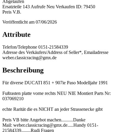
Abgelaufen
Ersatzteile
143 Aufrufe
Neu
Verkaufen
ID: 79450
Preis V.B.
Veröffentlicht am 07/06/2026
Attribute
Telefon/Telephone
0151-21584339
Adresse des Verkäufers/Address of Seller*, Emailadresse
weber.classicracing@gmx.de
Beschreibung
Für diverse DUCATI 851 + 907ie Paso Modelljahr 1991
Fußrasten platte vorne rechts NEU NIE Montiert Parts Nr:
037069210
echte Rarität die es NICHT an jeder Strassenecke gibt
Preis VB bitte Angebot machen..........Danke
Mail: weber.classicracing@gmx.de.....Handy 0151-
21584339........Rudi Fragen