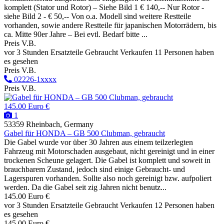
komplett (Stator und Rotor) – Siehe Bild 1 € 140,-- Nur Rotor -
siehe Bild 2 - € 50,-- Von o.a. Modell sind weitere Restteile
vorhanden, sowie andere Restteile für japanischen Motorrädern, bis
ca. Mitte 90er Jahre – Bei evtl. Bedarf bitte ...
Preis V.B.
vor 3 Stunden
Ersatzteile
Gebraucht
Verkaufen
11 Personen haben
es gesehen
Preis V.B.
02226-1xxxx
Preis V.B.
145.00 Euro €
1
53359 Rheinbach, Germany
Gabel für HONDA – GB 500 Clubman, gebraucht
Die Gabel wurde vor über 30 Jahren aus einem teilzerlegten
Fahrzeug mit Motorschaden ausgebaut, nicht gereinigt und in einer
trockenen Scheune gelagert. Die Gabel ist komplett und soweit in
brauchbarem Zustand, jedoch sind einige Gebraucht- und
Lagerspuren vorhanden. Sollte also noch gereinigt bzw. aufpoliert
werden. Da die Gabel seit zig Jahren nicht benutz...
145.00 Euro €
vor 3 Stunden
Ersatzteile
Gebraucht
Verkaufen
12 Personen haben
es gesehen
145.00 Euro €