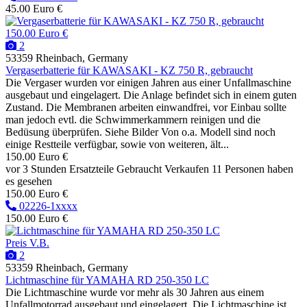
45.00 Euro €
150.00 Euro €
2
53359 Rheinbach, Germany
Vergaserbatterie für KAWASAKI - KZ 750 R, gebraucht
Die Vergaser wurden vor einigen Jahren aus einer Unfallmaschine
ausgebaut und eingelagert. Die Anlage befindet sich in einem guten
Zustand. Die Membranen arbeiten einwandfrei, vor Einbau sollte
man jedoch evtl. die Schwimmerkammern reinigen und die
Bedüsung überprüfen. Siehe Bilder Von o.a. Modell sind noch
einige Restteile verfügbar, sowie von weiteren, ält...
150.00 Euro €
vor 3 Stunden
Ersatzteile
Gebraucht
Verkaufen
11 Personen haben
es gesehen
150.00 Euro €
02226-1xxxx
150.00 Euro €
Preis V.B.
2
53359 Rheinbach, Germany
Lichtmaschine für YAMAHA RD 250-350 LC
Die Lichtmaschine wurde vor mehr als 30 Jahren aus einem
Unfallmotorrad ausgebaut und eingelagert. Die Lichtmaschine ist