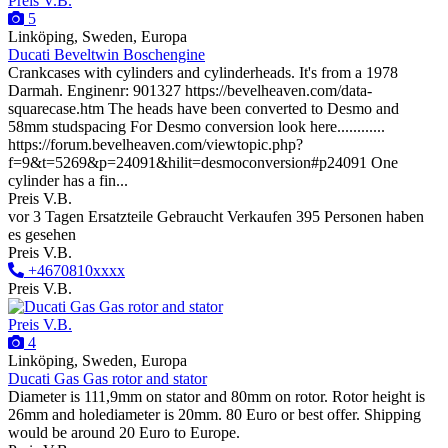
Preis V.B.
5
Linköping, Sweden, Europa
Ducati Beveltwin Boschengine
Crankcases with cylinders and cylinderheads. It's from a 1978
Darmah. Enginenr: 901327 https://bevelheaven.com/data-
squarecase.htm The heads have been converted to Desmo and
58mm studspacing For Desmo conversion look here............
https://forum.bevelheaven.com/viewtopic.php?
f=9&t=5269&p=24091&hilit=desmoconversion#p24091 One
cylinder has a fin...
Preis V.B.
vor 3 Tagen
Ersatzteile
Gebraucht
Verkaufen
395 Personen haben
es gesehen
Preis V.B.
+4670810xxxx
Preis V.B.
Preis V.B.
4
Linköping, Sweden, Europa
Ducati Gas Gas rotor and stator
Diameter is 111,9mm on stator and 80mm on rotor. Rotor height is
26mm and holediameter is 20mm. 80 Euro or best offer. Shipping
would be around 20 Euro to Europe.