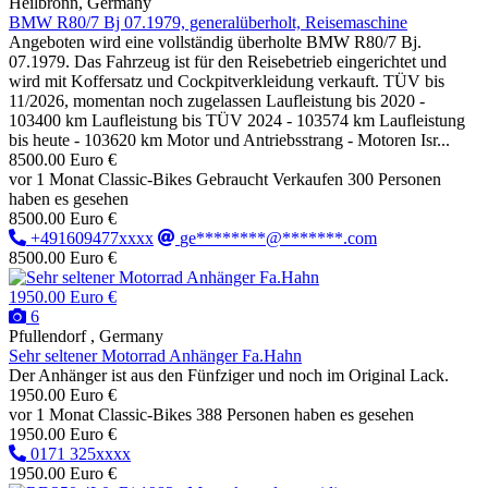
Heilbronn, Germany
BMW R80/7 Bj 07.1979, generalüberholt, Reisemaschine
Angeboten wird eine vollständig überholte BMW R80/7 Bj.
07.1979. Das Fahrzeug ist für den Reisebetrieb eingerichtet und
wird mit Koffersatz und Cockpitverkleidung verkauft. TÜV bis
11/2026, momentan noch zugelassen Laufleistung bis 2020 -
103400 km Laufleistung bis TÜV 2024 - 103574 km Laufleistung
bis heute - 103620 km Motor und Antriebsstrang - Motoren Isr...
8500.00 Euro €
vor 1 Monat
Classic-Bikes
Gebraucht
Verkaufen
300 Personen
haben es gesehen
8500.00 Euro €
+491609477xxxx
ge********@*******.com
8500.00 Euro €
1950.00 Euro €
6
Pfullendorf , Germany
Sehr seltener Motorrad Anhänger Fa.Hahn
Der Anhänger ist aus den Fünfziger und noch im Original Lack.
1950.00 Euro €
vor 1 Monat
Classic-Bikes
388 Personen haben es gesehen
1950.00 Euro €
0171 325xxxx
1950.00 Euro €