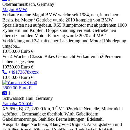
Oberharmersbach, Germany
Magni BMW
Verkaufe meine Magni BMW welche seit 1984, neu, in meinem
Besitz ist. Motor / Getriebe wurde 2010 komplett von BMW
Spezialisten neu aufgebaut. R65 Rumpfmotor mit abgedrehten 1000
Zylindern und Köpfen. Doppelzündung verbaut. Getriebe neu
übersetzt auf den Motor. Fahrzeug wurde 2020 auf MB 1
Verkleidung und 2-1 mit neuer Lackierung und Motor Höherlegung
umgeba...
10750.00 Euro €
Vor 4 Wochen
Classic-Bikes
Gebraucht
Verkaufen
552 Personen
haben es gesehen
10750.00 Euro €
+49173678xxxx
10750.00 Euro €
3800.00 Euro €
1
Schwäbisch Hall, Germany
Yamaha XS 650
XS 650, Bj.77, 72000 km, TÜV 2026,viele Neuteile, Motor nicht
geöffnet, . Bremsanlage überholt, Wirth Gabelfedern,
Gabelsimmerringe, Stahlflex Bremsleitungen, Edelstahl
Auspuffanlage Nachbau, Klang wie Original, Ansaugstutzen und
Luftfilter, Benzinhähne und Schläuche, Tankdeckel, Elektrik