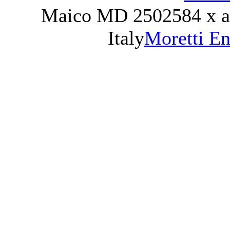
Maico MD 250
2584 x 
Italy
Moretti E