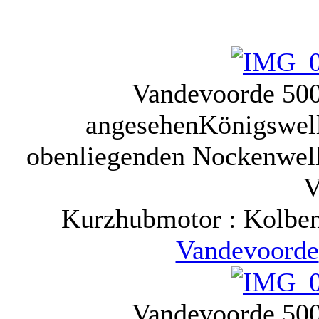
Vandevoorde 500
angesehen
Königswell
obenliegenden Nockenwelle
V
Kurzhubmotor : Kolb
Vandevoorde
Vandevoorde 500