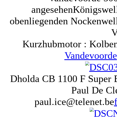
angesehen
Königswell
obenliegenden Nockenwelle
V
Kurzhubmotor : Kolb
Vandevoorde
Dholda CB 1100 F Super B
Paul De Cle
paul.ice@telenet.be