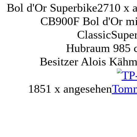
Bol d'Or Superbike
2710 x 
CB900F Bol d'Or mit
ClassicSuper
Hubraum 985 c
Besitzer Alois Kähm
1851 x angesehen
Tomm