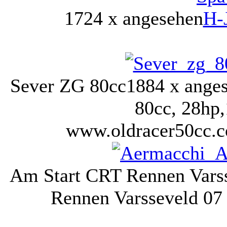
1724 x angesehen
H-
Sever ZG 80cc
1884 x ange
80cc, 28hp,
www.oldracer50cc.
Am Start CRT Rennen Vars
Rennen Varsseveld 07