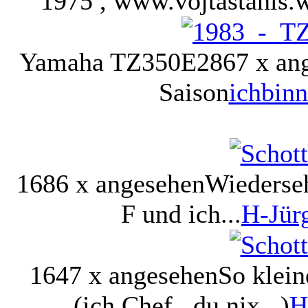
1975 , www.vojtastanis.
Yamaha TZ350E
2867 x an
Saison
ichbinn
1686 x angesehen
Wiederseh
F und ich...
H-Jür
1647 x angesehen
So klein
(ich Chef...du nix...)
H