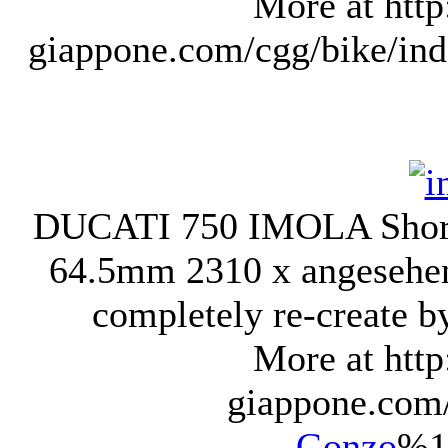
More at http
giappone.com/cgg/bike/ind
DUCATI 750 IMOLA Short 
64.5mm
2310 x angesehe
completely re-crea
More at http
giappone.com/
Gonzo
%1