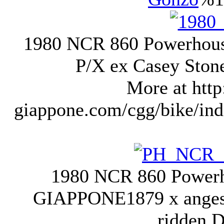
1980 NCR 860 Powerhous
P/X ex Casey Stone
More at http
giappone.com/cgg/bike/ind
1980 NCR 860 Power
GIAPPONE
1879 x ange
ridden D