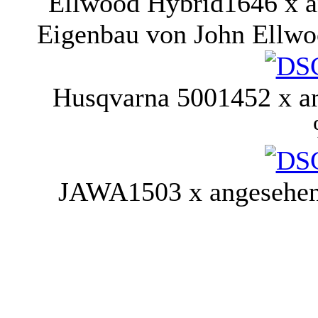
Ellwood Hybrid
1646 x 
Eigenbau von John Ellw
Husqvarna 500
1452 x a
JAWA
1503 x angesehe