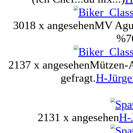
3018 x angesehen
MV Agus
%7
2137 x angesehen
Mützen-A
gefragt.
H-Jürg
2131 x angesehen
H-