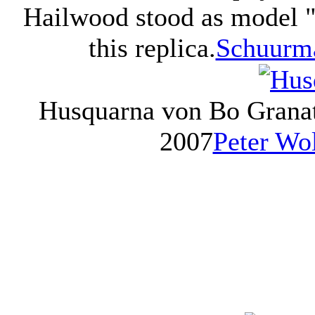
Hailwood stood as model "i
this replica.
Schuurma
Husquarna von Bo Grana
2007
Peter Wo