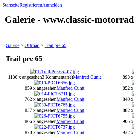
Startseite
Registrieren
Anmelden
Galerie - www.classic-motorrad
Galerie
>
Offroad
>
Trail pre 65
Trail pre 65
1136 x angesehen
3 Kommentar(e)
Manfred Cunit
893 x
859 x angesehen
Manfred Cunit
852 x
762 x angesehen
Manfred Cunit
840 x
837 x angesehen
Manfred Cunit
882 x
866 x angesehen
Manfred Cunit
905 x
870 x angesehen
Manfred Cunit
932 x