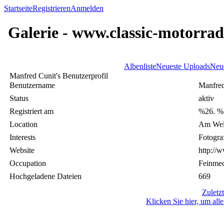
Startseite
Registrieren
Anmelden
Galerie - www.classic-motorrad
Albenliste
Neueste Uploads
Neu
Manfred Cunit's Benutzerprofil
Benutzername
Manfred
Status
aktiv
Registriert am
%26. %
Location
Am Welf
Interests
Fotogra
Website
http://
Occupation
Feinmec
Hochgeladene Dateien
669
Zuletz
Klicken Sie hier, um al