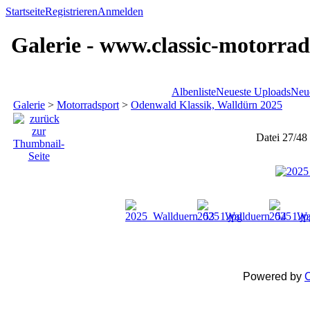
Startseite
Registrieren
Anmelden
Galerie - www.classic-motorrad
Albenliste
Neueste Uploads
Neu
Galerie
>
Motorradsport
>
Odenwald Klassik, Walldürn 2025
Datei 27/48
Powered by
C