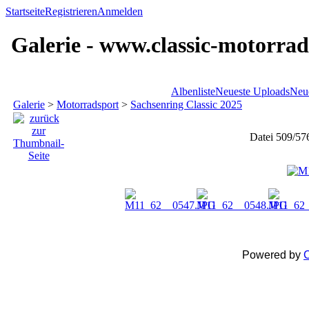
Startseite
Registrieren
Anmelden
Galerie - www.classic-motorrad
Albenliste
Neueste Uploads
Neu
Galerie
>
Motorradsport
>
Sachsenring Classic 2025
Datei 509/57
Powered by
C