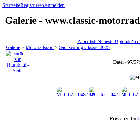
Startseite
Registrieren
Anmelden
Galerie - www.classic-motorrad
Albenliste
Neueste Uploads
Neu
Galerie
>
Motorradsport
>
Sachsenring Classic 2025
Datei 497/57
Powered by
C