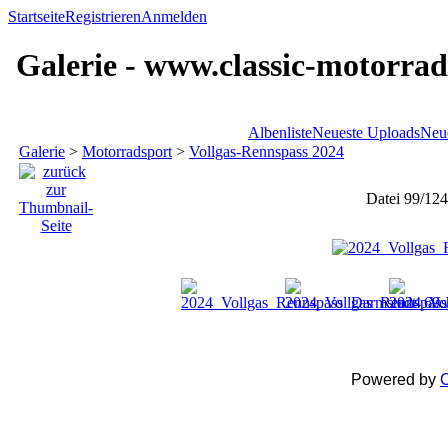
Startseite
Registrieren
Anmelden
Galerie - www.classic-motorrad
Albenliste
Neueste Uploads
Neu
Galerie
>
Motorradsport
>
Vollgas-Rennspass 2024
Datei 99/124
Powered by
C