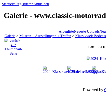
Startseite
Registrieren
Anmelden
Galerie - www.classic-motorrad
Albenliste
Neueste Uploads
Neu
Galerie
>
Museen + Ausstellungen + Treffen
>
Klassikwelt Bodens
Datei 33/60
Powered by
C