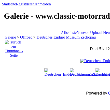
Startseite
Registrieren
Anmelden
Galerie - www.classic-motorrad
Albenliste
Neueste Uploads
Neu
Galerie
>
Offroad
>
Deutsches Enduro Museum Zschopau
Datei 51/112
Powered by
C