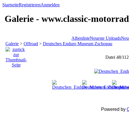
Startseite
Registrieren
Anmelden
Galerie - www.classic-motorrad
Albenliste
Neueste Uploads
Neu
Galerie
>
Offroad
>
Deutsches Enduro Museum Zschopau
Datei 48/112
Powered by
C