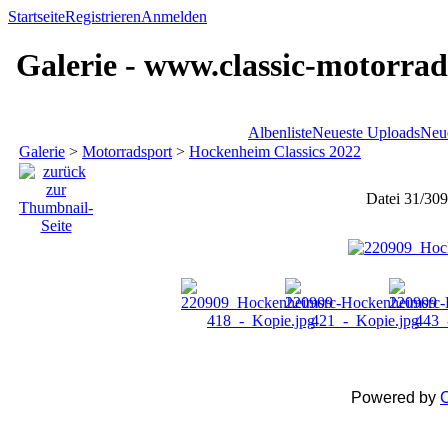
Startseite
Registrieren
Anmelden
Galerie - www.classic-motorrad
Albenliste
Neueste Uploads
Neu
Galerie
>
Motorradsport
>
Hockenheim Classics 2022
Datei 31/309
Powered by
C